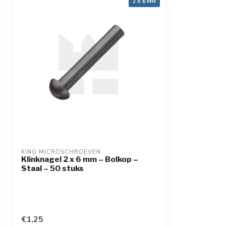
2 X 6 MM
KING MICROSCHROEVEN
Klinknagel 2 x 6 mm – Bolkop –
Staal – 50 stuks
€1,25