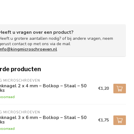
Heeft u vragen over een product?
Heeft u grotere aantallen nodig? of bij andere vragen, neem
gerust contact op met ons via de mail
info@kingmicroschroeven.nl
rde producten
NG MICROSCHROEVEN
nknagel 2 x 4 mm – Bolkop – Staal – 50
€1,20
ks
voorraad
NG MICROSCHROEVEN
nknagel 3 x 6 mm – Bolkop – Staal – 50
€1,75
ks
voorraad