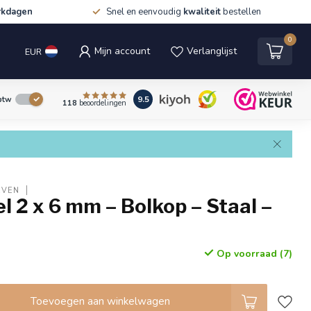
rkdagen
Snel en eenvoudig
kwaliteit
bestellen
0
Mijn account
Verlanglijst
EUR
9.5
 btw
118
beoordelingen
EVEN
l 2 x 6 mm – Bolkop – Staal –
Op voorraad (7)
Toevoegen aan winkelwagen