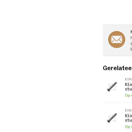
Gerelatee
KI
Kli
stu
Op 
KI
Kli
stu
Op 