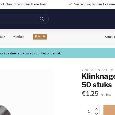
roducten
uit voorraad
leverbaar
Verzending binnen
1-2 we
ice
Merken
SALE
€
Incl.
vanwege drukte. Excuses voor het ongemak!
KING MICROSCHRO
Klinknage
50 stuks
€1,25
Incl. btw