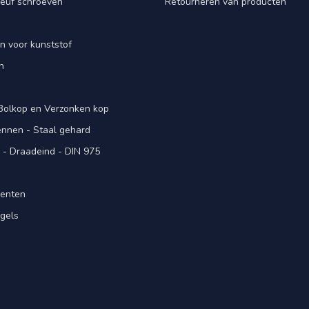
euf schroeven
Retourneren van producten
n voor kunststof
n
 Bolkop en Verzonken kop
pennen - Staal gehard
- Draadeind - DIN 975
menten
gels
n