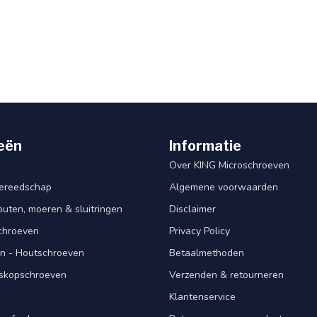
eën
Informatie
Over KING Microschroeven
ereedschap
Algemene voorwaarden
ten, moeren & sluitringen
Disclaimer
schroeven
Privacy Policy
n - Houtschroeven
Betaalmethoden
iskopschroeven
Verzenden & retourneren
Klantenservice