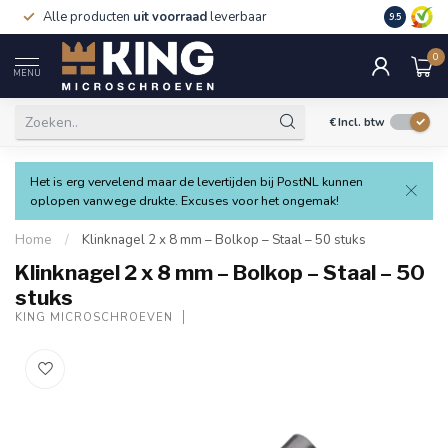
Alle producten
uit voorraad
leverbaar
Verzending
9.5
0
MENU
€
Incl. btw
Het is erg vervelend maar de levertijden bij PostNL kunnen
oplopen vanwege drukte. Excuses voor het ongemak!
Home
/
Klinknagel 2 x 8 mm – Bolkop – Staal – 50 stuks
Klinknagel 2 x 8 mm – Bolkop – Staal – 50
stuks
KING MICROSCHROEVEN