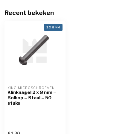
Recent bekeken
2 X 8 MM
KING MICROSCHROEVEN
Klinknagel 2 x 8 mm –
Bolkop – Staal – 50
stuks
€1,30