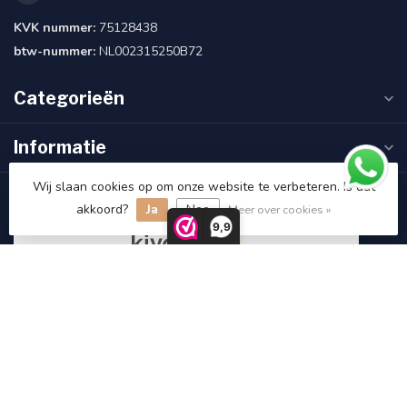
KVK nummer:
75128438
btw-nummer:
NL002315250B72
Categorieën
Informatie
Wij slaan cookies op om onze website te verbeteren. Is dat
Klantbeoordelingen
akkoord?
Ja
Nee
Meer over cookies »
9,9
9.5
/10
118 beoordelingen
Bekijk meer