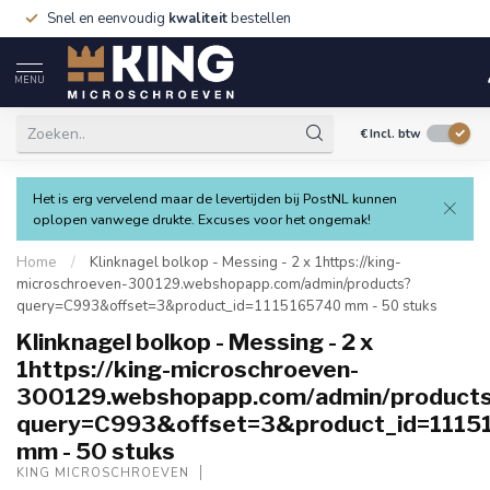
Snel en eenvoudig
kwaliteit
bestellen
MENU
€
Incl. btw
Het is erg vervelend maar de levertijden bij PostNL kunnen
oplopen vanwege drukte. Excuses voor het ongemak!
Home
/
Klinknagel bolkop - Messing - 2 x 1https://king-
microschroeven-300129.webshopapp.com/admin/products?
query=C993&offset=3&product_id=1115165740 mm - 50 stuks
Klinknagel bolkop - Messing - 2 x
1https://king-microschroeven-
300129.webshopapp.com/admin/product
query=C993&offset=3&product_id=1115
mm - 50 stuks
KING MICROSCHROEVEN