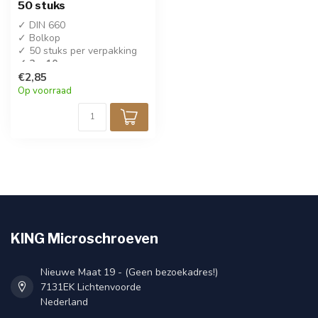
50 stuks
✓ DIN 660
✓ Bolkop
✓ 50 stuks per verpakking
✓ 2 x 10 mm
€2,85
Op voorraad
KING Microschroeven
Nieuwe Maat 19 - (Geen bezoekadres!)
7131EK Lichtenvoorde
Nederland