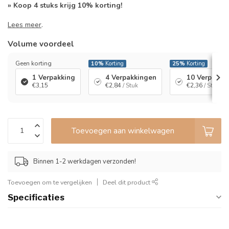
» Koop 4 stuks krijg 10% korting!
Lees meer
.
Volume voordeel
Geen korting
10%
Korting
25%
Korting
1 Verpakking
4 Verpakkingen
10 Verpakki
€3,15
€2,84
/ Stuk
€2,36
/ Stuk
Toevoegen aan winkelwagen
Binnen 1-2 werkdagen verzonden!
Toevoegen om te vergelijken
Deel dit product
Specificaties