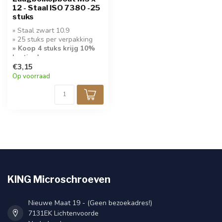
12 - Staal ISO 7380 -25
stuks
» Staal zwart 10.9
» 25 stuks per verpakking
» Koop 4 stuks krijg 10%
korting!
€3,15
Op voorraad
KING Microschroeven
Nieuwe Maat 19 - (Geen bezoekadres!)
7131EK Lichtenvoorde