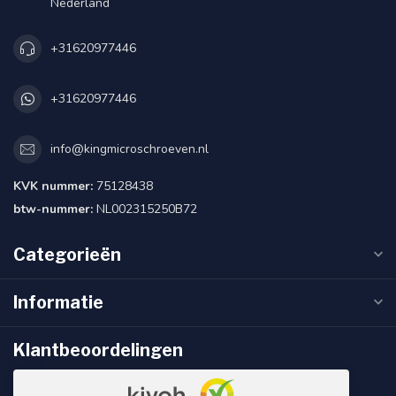
Nederland
+31620977446
+31620977446
info@kingmicroschroeven.nl
KVK nummer:
75128438
btw-nummer:
NL002315250B72
Categorieën
Informatie
Klantbeoordelingen