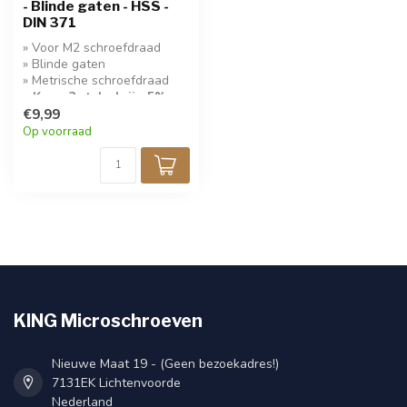
- Blinde gaten - HSS -
DIN 371
» Voor M2 schroefdraad
» Blinde gaten
» Metrische schroefdraad
» Koop 3 stuks krijg 5%
korting!
€9,99
Op voorraad
KING Microschroeven
Nieuwe Maat 19 - (Geen bezoekadres!)
7131EK Lichtenvoorde
Nederland