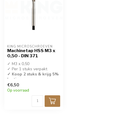
KING MICROSCHROEVEN
Machinetap HSS M3 x
0,50 - DIN 371
✓ M3 x 0,50
✓ Per 1 stuks verpakt
✓ Koop 2 stuks & krijg 5%
korting
€6,50
✓ DIN 371
Op voorraad