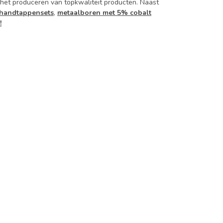
 het produceren van topkwaliteit producten. Naast
handtappensets
,
metaalboren met 5% cobalt
!