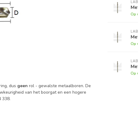
LA
Me
Op 
LA
Me
Op 
LA
Me
Op 
ring, dus
geen
rol - gewalste metaalboren. De
keurigheid van het boorgat en een hogere
N 338.