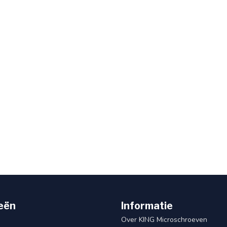
eën
Informatie
Over KING Microschroeven