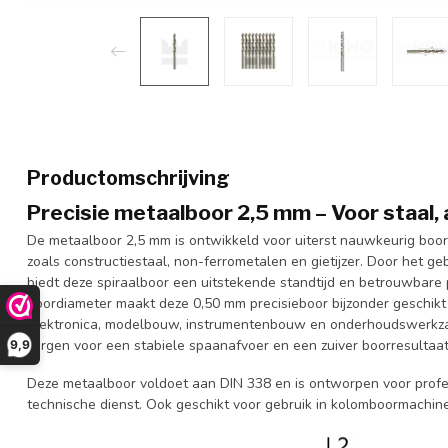
Productomschrijving
Precisie metaalboor 2,5 mm – Voor staal, 
De metaalboor 2,5 mm is ontwikkeld voor uiterst nauwkeurig boor
zoals constructiestaal, non-ferrometalen en gietijzer. Door het 
biedt deze spiraalboor een uitstekende standtijd en betrouwbare pr
boordiameter maakt deze 0,50 mm precisieboor bijzonder geschikt 
elektronica, modelbouw, instrumentenbouw en onderhoudswerkza
zorgen voor een stabiele spaanafvoer en een zuiver boorresultaat 
9,9
Deze metaalboor voldoet aan DIN 338 en is ontworpen voor profes
technische dienst. Ook geschikt voor gebruik in kolomboormachin