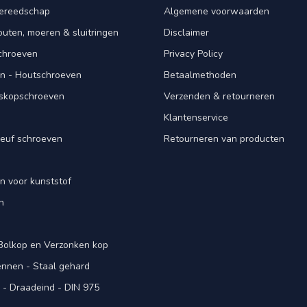
ereedschap
Algemene voorwaarden
ten, moeren & sluitringen
Disclaimer
schroeven
Privacy Policy
n - Houtschroeven
Betaalmethoden
iskopschroeven
Verzenden & retourneren
Klantenservice
euf schroeven
Retourneren van producten
n voor kunststof
n
 Bolkop en Verzonken kop
pennen - Staal gehard
- Draadeind - DIN 975