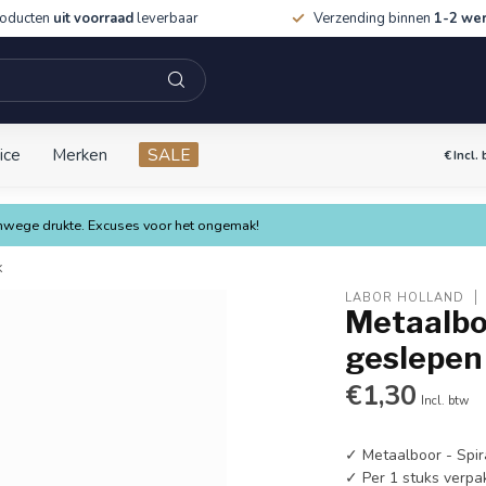
roducten
uit voorraad
leverbaar
Verzending binnen
1-2 we
ice
Merken
SALE
€
Incl.
vanwege drukte. Excuses voor het ongemak!
k
LABOR HOLLAND
Metaalboo
geslepen 
€1,30
Incl. btw
✓ Metaalboor - Spi
✓ Per 1 stuks verpa