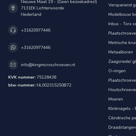
Nieuwe Maat 19 - (Geen bezoekadres!)
Verspanend g
7131EK Lichtenvoorde
Nederland
Modelbouw bou
Inbus - Torx 
+31620977446
Plaatschroeve
Metrische kru
+31620977446
Metaalboren
Zaagsnede/ gl
info@kingmicroschroeven.nl
O-ringen
KVK nummer:
75128438
Plaatschroeve
btw-nummer:
NL002315250B72
Houtschroeve
Moeren
Klinknagels -
Cilindrische 
Draadstangen 