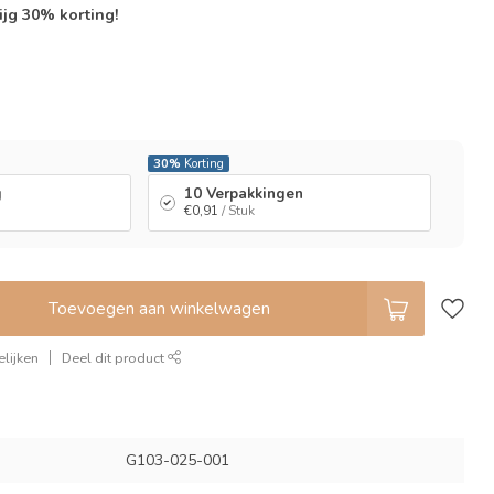
ijg 30% korting!
l
30%
Korting
g
10 Verpakkingen
€0,91
/ Stuk
Toevoegen aan winkelwagen
lijken
Deel dit product
G103-025-001