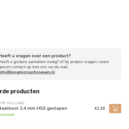
Heeft u vragen over een product?
Heeft u grotere aantallen nodig? of bij andere vragen, neem
gerust contact op met ons via de mail
info@kingmicroschroeven.nl
rde producten
BOR HOLLAND
taalboor 2,4 mm HSS geslepen
€1,30
voorraad