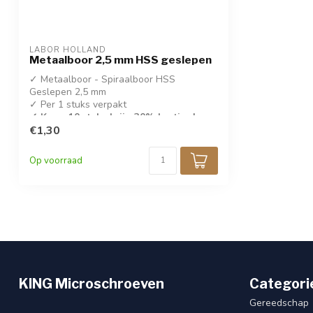
LABOR HOLLAND
Metaalboor 2,5 mm HSS geslepen
✓ Metaalboor - Spiraalboor HSS
Geslepen 2,5 mm
✓ Per 1 stuks verpakt
✓ Koop 10 stuks krijg 30% korting!
€1,30
✓ DIN 338
Op voorraad
KING Microschroeven
Categori
Gereedschap