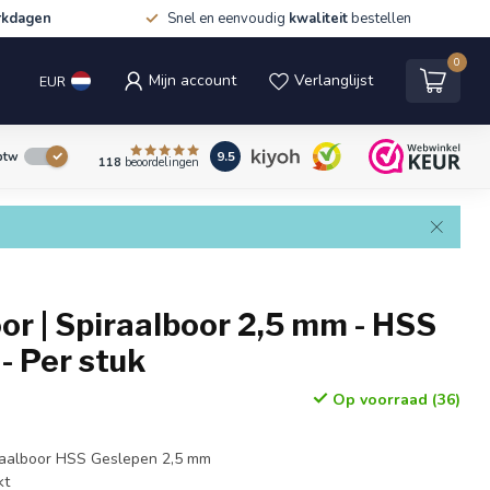
rkdagen
Snel en eenvoudig
kwaliteit
bestellen
0
Mijn account
Verlanglijst
EUR
9.5
 btw
118
beoordelingen
r | Spiraalboor 2,5 mm - HSS
- Per stuk
Op voorraad (36)
raalboor HSS Geslepen 2,5 mm
kt