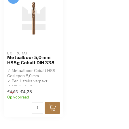
BOHRCRAFT
Metaalboor 5,0 mm
HSSg Cobalt DIN 338
✓ Metaalboor Cobalt HSS
Geslepen 5,0 mm
✓ Per 1 stuks verpakt
✓ 5% Cobalt
€4,25
€4,65
✓ DIN 338
Op voorraad