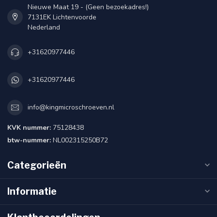
Nieuwe Maat 19 - (Geen bezoekadres!)
7131EK Lichtenvoorde
Nederland
+31620977446
+31620977446
info@kingmicroschroeven.nl
KVK nummer:
75128438
btw-nummer:
NL002315250B72
Categorieën
Informatie