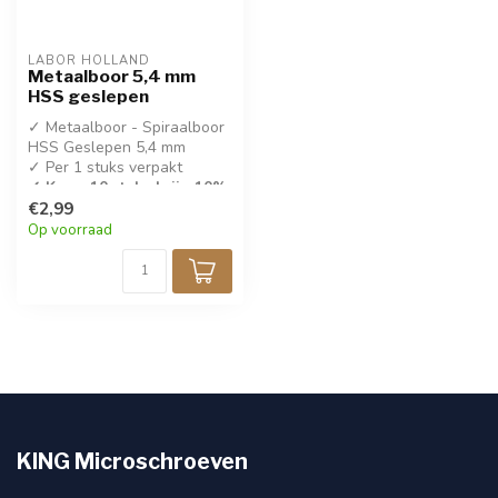
LABOR HOLLAND
Metaalboor 5,4 mm
HSS geslepen
✓ Metaalboor - Spiraalboor
HSS Geslepen 5,4 mm
✓ Per 1 stuks verpakt
✓ Koop 10 stuks krijg 10%
korting!
€2,99
Op voorraad
✓ DIN 338
KING Microschroeven