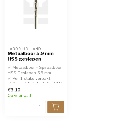
LABOR HOLLAND
Metaalboor 5,9 mm
HSS geslepen
✓ Metaalboor - Spiraalboor
HSS Geslepen 5,9 mm
✓ Per 1 stuks verpakt
✓ Koop 10 stuks krijg 10%
korting!
€3,10
Op voorraad
✓ DIN 338