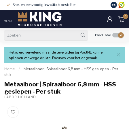
Snel en eenvoudig
kwaliteit
bestellen
9.5
0
MENU
€
Incl. btw
Het is erg vervelend maar de levertijden bij PostNL kunnen
oplopen vanwege drukte. Excuses voor het ongemak!
Home
/
Metaalboor | Spiraalboor 6,8 mm - HSS geslepen - Per
stuk
Metaalboor | Spiraalboor 6,8 mm - HSS
geslepen - Per stuk
LABOR HOLLAND