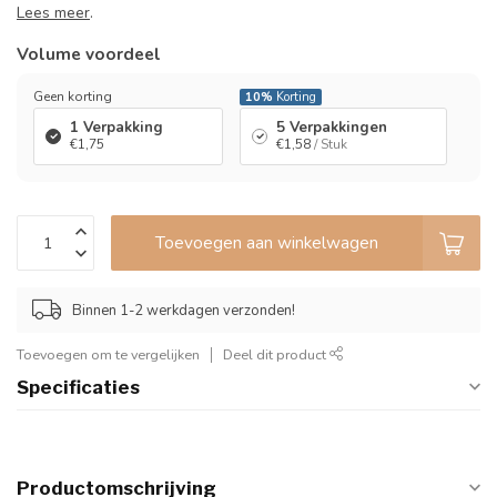
Lees meer
.
Volume voordeel
Geen korting
10%
Korting
1 Verpakking
5 Verpakkingen
€1,75
€1,58
/ Stuk
Toevoegen aan winkelwagen
Binnen 1-2 werkdagen verzonden!
Toevoegen om te vergelijken
Deel dit product
Specificaties
Productomschrijving