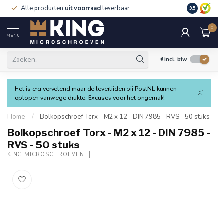
Alle producten
uit voorraad
leverbaar
Verzending
9.5
0
MENU
€
Incl. btw
Het is erg vervelend maar de levertijden bij PostNL kunnen
oplopen vanwege drukte. Excuses voor het ongemak!
Home
/
Bolkopschroef Torx - M2 x 12 - DIN 7985 - RVS - 50 stuks
Bolkopschroef Torx - M2 x 12 - DIN 7985 -
RVS - 50 stuks
KING MICROSCHROEVEN