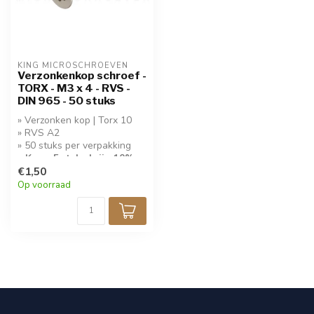
KING MICROSCHROEVEN
Verzonkenkop schroef -
TORX - M3 x 4 - RVS -
DIN 965 - 50 stuks
» Verzonken kop | Torx 10
» RVS A2
» 50 stuks per verpakking
» Koop 5 stuks krijg 10%
korting!
€1,50
Op voorraad