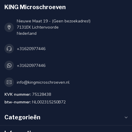
KING Microschroeven
Nieuwe Maat 19 - (Geen bezoekadres!)
7131EK Lichtenvoorde
Nederland
+31620977446
+31620977446
info@kingmicroschroeven.nl
KVK nummer:
75128438
btw-nummer:
NL002315250B72
Categorieën