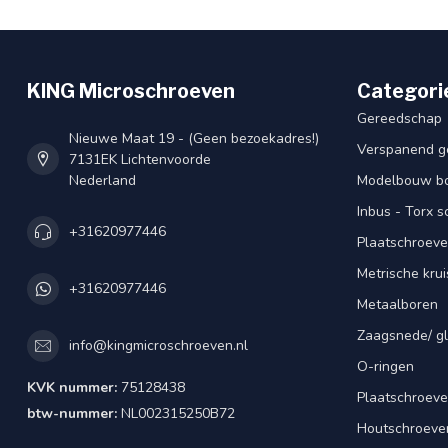
KING Microschroeven
Categori
Gereedschap
Nieuwe Maat 19 - (Geen bezoekadres!)
Verspanend g
7131EK Lichtenvoorde
Nederland
Modelbouw bou
Inbus - Torx 
+31620977446
Plaatschroeve
Metrische kru
+31620977446
Metaalboren
Zaagsnede/ gl
info@kingmicroschroeven.nl
O-ringen
KVK nummer:
75128438
Plaatschroeve
btw-nummer:
NL002315250B72
Houtschroeve