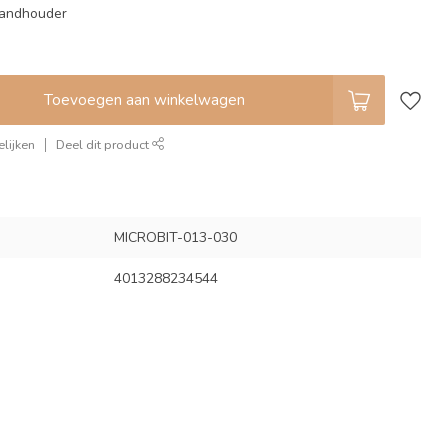
handhouder
Toevoegen aan winkelwagen
lijken
Deel dit product
MICROBIT-013-030
4013288234544