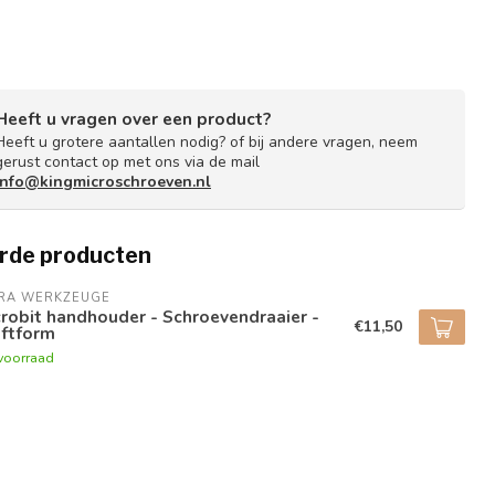
Heeft u vragen over een product?
Heeft u grotere aantallen nodig? of bij andere vragen, neem
gerust contact op met ons via de mail
info@kingmicroschroeven.nl
rde producten
RA WERKZEUGE
robit handhouder - Schroevendraaier -
€11,50
aftform
voorraad