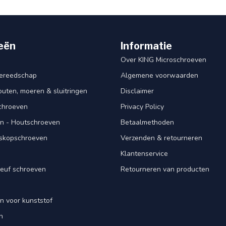
eën
Informatie
Over KING Microschroeven
ereedschap
Algemene voorwaarden
ten, moeren & sluitringen
Disclaimer
schroeven
Privacy Policy
n - Houtschroeven
Betaalmethoden
iskopschroeven
Verzenden & retourneren
Klantenservice
euf schroeven
Retourneren van producten
n voor kunststof
n