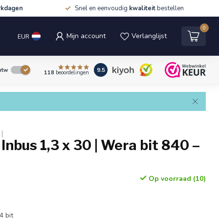
rkdagen
Snel en eenvoudig
kwaliteit
bestellen
0
Mijn account
Verlanglijst
EUR
9.5
 btw
118
beoordelingen
 Inbus 1,3 x 30 | Wera bit 840 –
Op voorraad (10)
4 bit