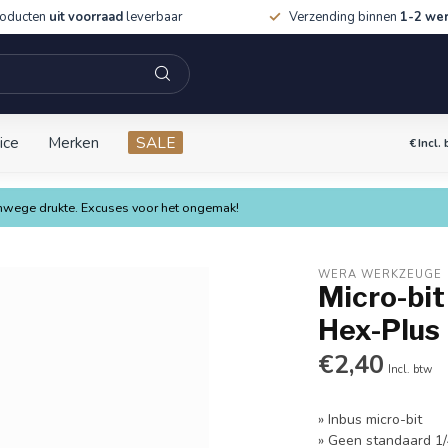
roducten
uit voorraad
leverbaar
Verzending binnen
1-2 we
ice
Merken
SALE
€
Incl.
vanwege drukte. Excuses voor het ongemak!
WERA WERKZEUGE
Micro-bit
Hex-Plus
€2,40
Incl. btw
» Inbus micro-bit
» Geen standaard 1/