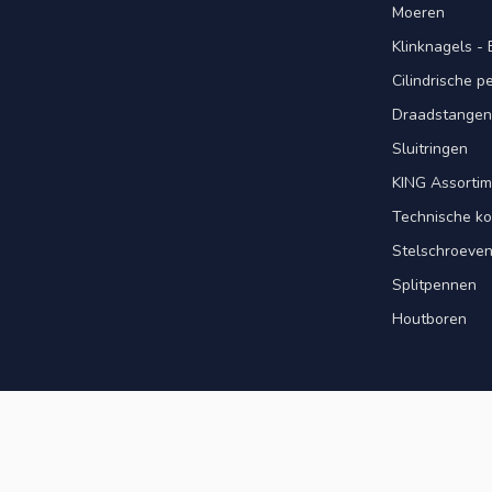
Moeren
Klinknagels -
Cilindrische 
Draadstangen 
Sluitringen
KING Assorti
Technische ko
Stelschroeve
Splitpennen
Houtboren