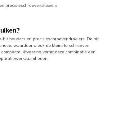
en precisieschroevendraaiers
ruiken?
-bit houders en precisieschroevendraaiers. De bit
unctie, waardoor u ook de kleinste schroeven
e compacte uitvoering vormt deze combinatie een
 reparatiewerkzaamheden.