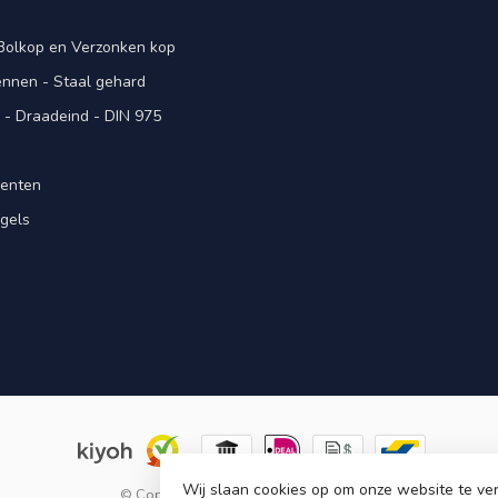
 Bolkop en Verzonken kop
pennen - Staal gehard
- Draadeind - DIN 975
menten
gels
n
Wij slaan cookies op om onze website te ver
© Copyright 2026 KING Microschroeven