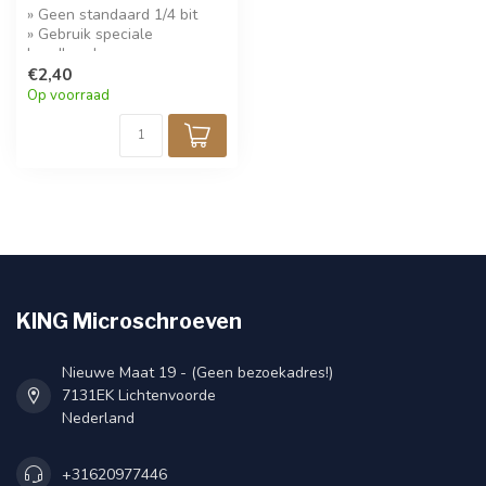
» Geen standaard 1/4 bit
» Gebruik speciale
handhouder
€2,40
Op voorraad
KING Microschroeven
Nieuwe Maat 19 - (Geen bezoekadres!)
7131EK Lichtenvoorde
Nederland
+31620977446