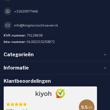
+31620977446
info@kingmicroschroeven.nl
KVK nummer:
75128438
btw-nummer:
NL002315250B72
Categorieën
Informatie
Klantbeoordelingen
9.5
/10