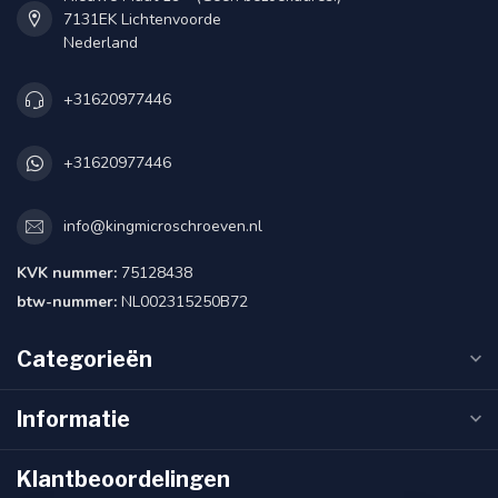
7131EK Lichtenvoorde
Nederland
+31620977446
+31620977446
info@kingmicroschroeven.nl
KVK nummer:
75128438
btw-nummer:
NL002315250B72
Categorieën
Informatie
Klantbeoordelingen