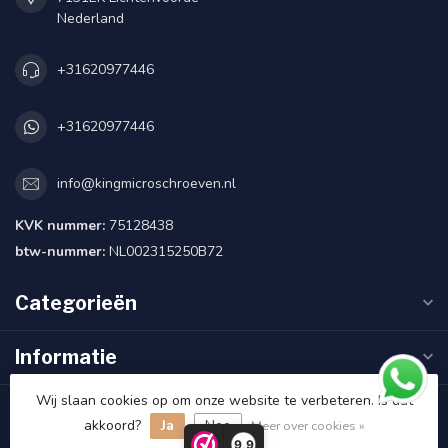
Nederland
+31620977446
+31620977446
info@kingmicroschroeven.nl
KVK nummer:
75128438
btw-nummer:
NL002315250B72
Categorieën
Informatie
Wij slaan cookies op om onze website te verbeteren. Is dat
Klantbeoordelingen
akkoord?
Ja
Nee
Meer over cookies »
9,9