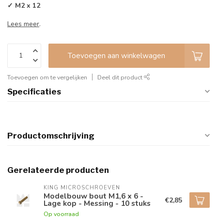
✓ M2 x 12
Lees meer
.
Toevoegen aan winkelwagen
Toevoegen om te vergelijken
Deel dit product
Specificaties
Productomschrijving
Gerelateerde producten
KING MICROSCHROEVEN
Modelbouw bout M1,6 x 6 -
€2,85
Lage kop - Messing - 10 stuks
Op voorraad