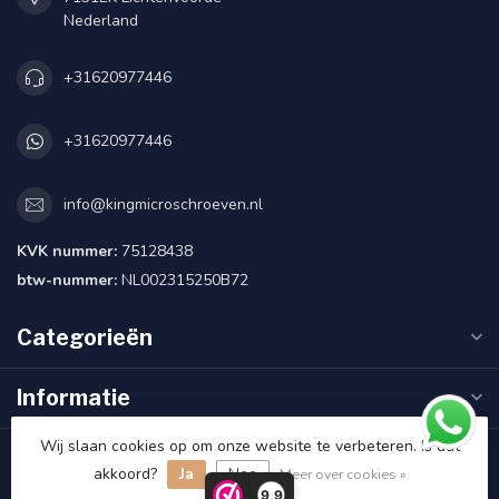
Nederland
+31620977446
+31620977446
info@kingmicroschroeven.nl
KVK nummer:
75128438
btw-nummer:
NL002315250B72
Categorieën
Informatie
Wij slaan cookies op om onze website te verbeteren. Is dat
Klantbeoordelingen
akkoord?
Ja
Nee
Meer over cookies »
9,9