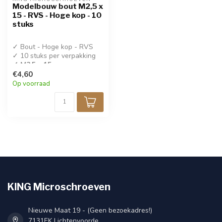
Modelbouw bout M2,5 x
15 - RVS - Hoge kop - 10
stuks
✓ Bout - Hoge kop - RVS
✓ 10 stuks per verpakking
✓ M2,5 x 15
€4,60
Op voorraad
KING Microschroeven
Nieuwe Maat 19 - (Geen bezoekadres!)
7131EK Lichtenvoorde