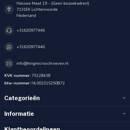
Nieuwe Maat 19 - (Geen bezoekadres!)
7131EK Lichtenvoorde
Nederland
+31620977446
+31620977446
info@kingmicroschroeven.nl
KVK nummer:
75128438
btw-nummer:
NL002315250B72
Categorieën
Informatie
Klantbeoordelingen