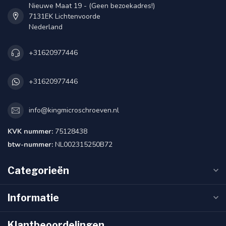
Nieuwe Maat 19 - (Geen bezoekadres!)
7131EK Lichtenvoorde
Nederland
+31620977446
+31620977446
info@kingmicroschroeven.nl
KVK nummer:
75128438
btw-nummer:
NL002315250B72
Categorieën
Informatie
Klantbeoordelingen