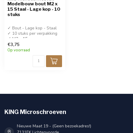
Modelbouw bout M2 x
15 Staal - Lage kop - 10
stuks
✓ Bout - Lage kop - Staal
✓ 10 stuks per verpakking
✓ M2 x 15
€3,75
Op voorraad
KING Microschroeven
Nieuwe Maat 19 - (Geen bezoekadres!)
7131EK Lichtenvoorde