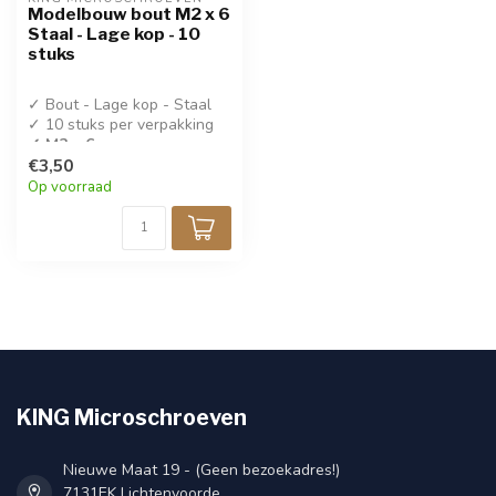
Modelbouw bout M2 x 6
Staal - Lage kop - 10
stuks
✓ Bout - Lage kop - Staal
✓ 10 stuks per verpakking
✓ M2 x 6
€3,50
Op voorraad
KING Microschroeven
Nieuwe Maat 19 - (Geen bezoekadres!)
7131EK Lichtenvoorde