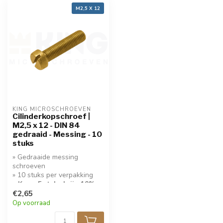
M2,5 X 12
KING MICROSCHROEVEN
Cilinderkopschroef |
M2,5 x 12 - DIN 84
gedraaid - Messing - 10
stuks
» Gedraaide messing
schroeven
» 10 stuks per verpakking
» Koop 5 stuks krijg 10%
korting!
€2,65
Op voorraad