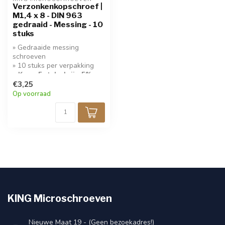
Verzonkenkopschroef |
M1,4 x 8 - DIN 963
gedraaid - Messing - 10
stuks
» Gedraaide messing
schroeven
» 10 stuks per verpakking
» Koop 5 stuks krijg 5%
korting!
€3,25
Op voorraad
KING Microschroeven
Nieuwe Maat 19 - (Geen bezoekadres!)