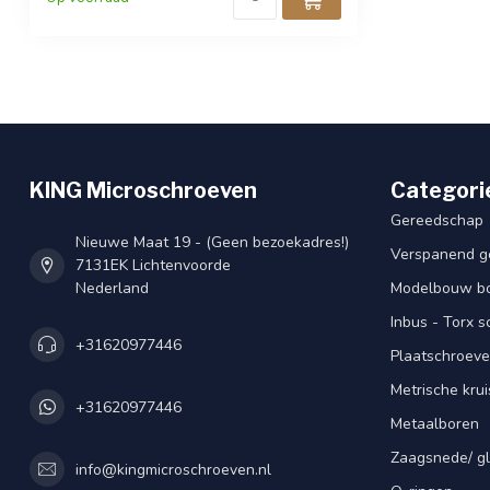
KING Microschroeven
Categori
Gereedschap
Nieuwe Maat 19 - (Geen bezoekadres!)
Verspanend g
7131EK Lichtenvoorde
Nederland
Modelbouw bou
Inbus - Torx 
+31620977446
Plaatschroeve
Metrische kru
+31620977446
Metaalboren
Zaagsnede/ gl
info@kingmicroschroeven.nl