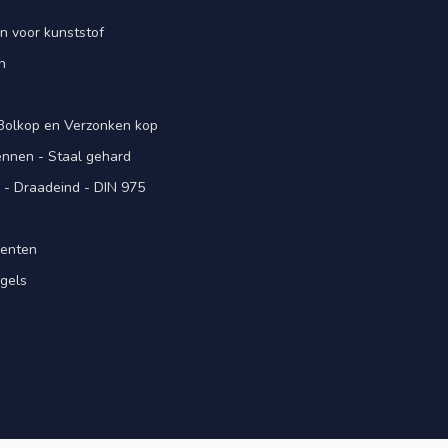
n voor kunststof
n
 Bolkop en Verzonken kop
pennen - Staal gehard
- Draadeind - DIN 975
menten
gels
n