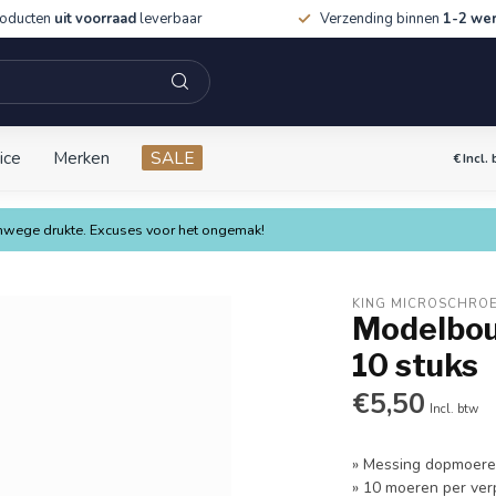
roducten
uit voorraad
leverbaar
Verzending binnen
1-2 we
ice
Merken
SALE
€
Incl.
vanwege drukte. Excuses voor het ongemak!
KING MICROSCHRO
Modelbou
10 stuks
€5,50
Incl. btw
» Messing dopmoer
» 10 moeren per ver