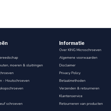
eën
Informatie
Over KING Microschroeven
ereedschap
Algemene voorwaarden
ten, moeren & sluitringen
Disclaimer
schroeven
Privacy Policy
n - Houtschroeven
Betaalmethoden
iskopschroeven
Verzenden & retourneren
Klantenservice
euf schroeven
Retourneren van producten