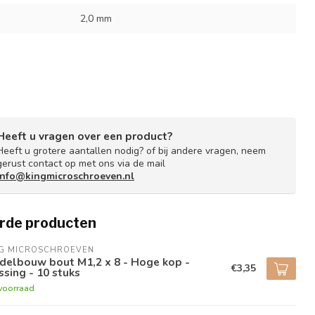
2,0 mm
Heeft u vragen over een product?
Heeft u grotere aantallen nodig? of bij andere vragen, neem
gerust contact op met ons via de mail
info@kingmicroschroeven.nl
rde producten
NG MICROSCHROEVEN
delbouw bout M1,2 x 8 - Hoge kop -
€3,35
sing - 10 stuks
voorraad