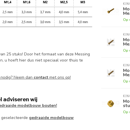
KI
Mo
Mes
Op 
KI
Mo
Mes
Op 
an 25 stuks! Door het formaat van deze Messing
u hoeft hier dus niet speciaal voor thuis te
KI
Mo
Mes
g nodig? Neem dan
contact
met ons op!
Op 
KI
 adviseren wij
Mo
stu
edraaide modelbouw bouten!
Op 
l geselecteerde
gedraaide modelbouw