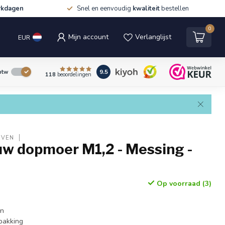
rkdagen
Snel en eenvoudig
kwaliteit
bestellen
0
Mijn account
Verlanglijst
EUR
9.5
 btw
118
beoordelingen
EVEN
w dopmoer M1,2 - Messing -
Op voorraad (3)
en
pakking