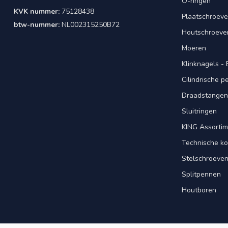
O-ringen
KVK nummer:
75128438
Plaatschroeve
btw-nummer:
NL002315250B72
Houtschroeve
Moeren
Klinknagels -
Cilindrische 
Draadstangen 
Sluitringen
KING Assorti
Technische ko
Stelschroeve
Splitpennen
Houtboren