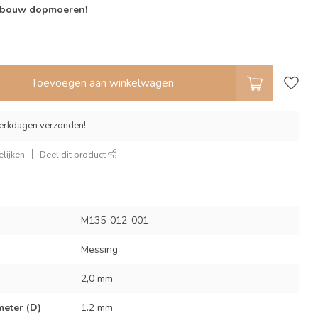
lbouw dopmoeren!
Toevoegen aan winkelwagen
erkdagen verzonden!
lijken
Deel dit product
M135-012-001
Messing
2,0 mm
eter (D)
1.2 mm