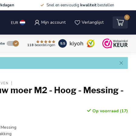
rkdagen
Snel en eenvoudig
kwaliteit
bestellen
0
Mijn account
Verlanglijst
EUR
9.5
 btw
118
beoordelingen
EVEN
w moer M2 - Hoog - Messing -
Op voorraad (17)
 Messing
akking