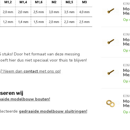
KI
Mo
Mes
Op 
KI
Mo
Mes
Op 
 stuks! Door het formaat van deze messing
t hier dus niet speciaal voor thuis te blijven!
KI
Mo
ig? Neem dan
contact
met ons op!
Mes
Op 
seren wij
KI
aaide modelbouw bouten!
Mod
Mes
electeerde
gedraaide modelbouw sluitringen!
Op 