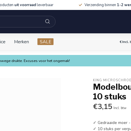
roducten
uit voorraad
leverbaar
Verzending binnen
1-2 we
ice
Merken
SALE
€
Incl.
vanwege drukte. Excuses voor het ongemak!
KING MICROSCHRO
Modelbou
10 stuks
€3,15
Incl. btw
✓ Gedraaide moer -
✓ 10 stuks per verp