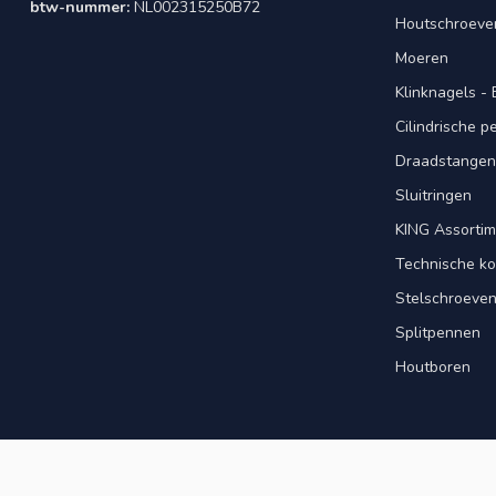
btw-nummer:
NL002315250B72
Houtschroeve
Moeren
Klinknagels -
Cilindrische 
Draadstangen 
Sluitringen
KING Assorti
Technische ko
Stelschroeve
Splitpennen
Houtboren