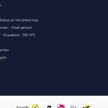
n
 Bolkop en Verzonken kop
pennen - Staal gehard
- Draadeind - DIN 975
menten
gels
n