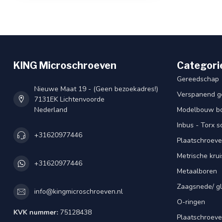
KING Microschroeven
Categori
Gereedschap
Nieuwe Maat 19 - (Geen bezoekadres!)
Verspanend g
7131EK Lichtenvoorde
Nederland
Modelbouw bou
Inbus - Torx 
+31620977446
Plaatschroeve
Metrische kru
+31620977446
Metaalboren
Zaagsnede/ gl
info@kingmicroschroeven.nl
O-ringen
KVK nummer:
75128438
Plaatschroeve