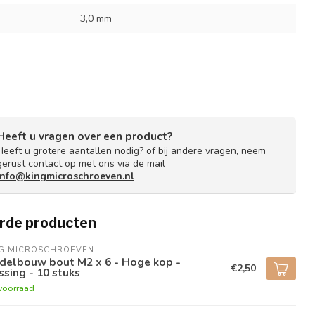
3,0 mm
Heeft u vragen over een product?
Heeft u grotere aantallen nodig? of bij andere vragen, neem
gerust contact op met ons via de mail
info@kingmicroschroeven.nl
rde producten
NG MICROSCHROEVEN
delbouw bout M2 x 6 - Hoge kop -
€2,50
sing - 10 stuks
voorraad