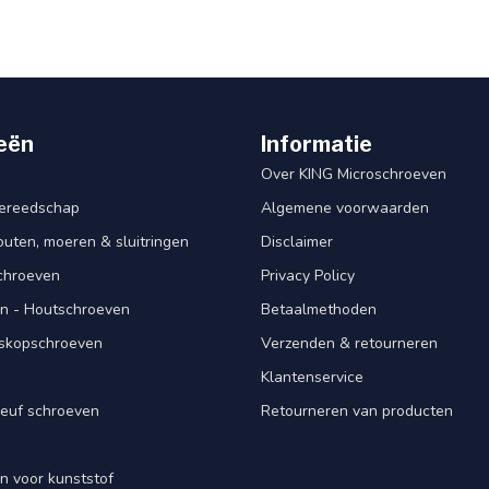
eën
Informatie
Over KING Microschroeven
ereedschap
Algemene voorwaarden
ten, moeren & sluitringen
Disclaimer
schroeven
Privacy Policy
n - Houtschroeven
Betaalmethoden
iskopschroeven
Verzenden & retourneren
Klantenservice
euf schroeven
Retourneren van producten
n voor kunststof