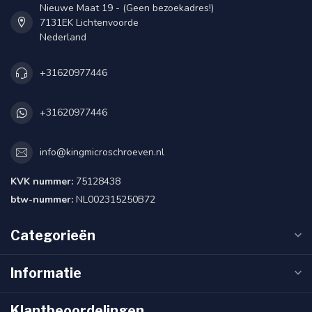
Nieuwe Maat 19 - (Geen bezoekadres!)
7131EK Lichtenvoorde
Nederland
+31620977446
+31620977446
info@kingmicroschroeven.nl
KVK nummer:
75128438
btw-nummer:
NL002315250B72
Categorieën
Informatie
Klantbeoordelingen