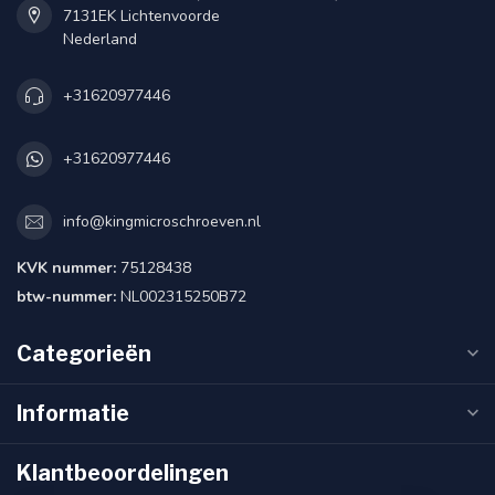
7131EK Lichtenvoorde
Nederland
+31620977446
+31620977446
info@kingmicroschroeven.nl
KVK nummer:
75128438
btw-nummer:
NL002315250B72
Categorieën
Informatie
Klantbeoordelingen