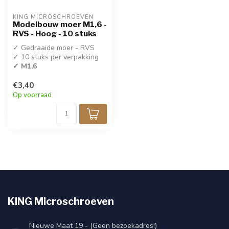
KING MICROSCHROEVEN
Modelbouw moer M1,6 -
RVS - Hoog - 10 stuks
✓ Gedraaide moer - RVS
✓ 10 stuks per verpakking
✓ M1,6
€3,40
Op voorraad
KING Microschroeven
Nieuwe Maat 19 - (Geen bezoekadres!)