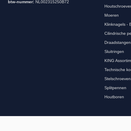
btw-nummer:
NL002315250B72
Houtschroeve
Moeren
Klinknagels -
Cilindrische p
Draadstangen 
Sluitringen
KING Assorti
Technische ko
Stelschroeven
Splitpennen
Houtboren