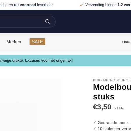
roducten
uit voorraad
leverbaar
Verzending binnen
1-2 we
Merken
SALE
€
Incl
 vanwege drukte. Excuses voor het ongemak!
KING MICROSCHRO
Modelbouw
stuks
€3,50
Incl. btw
✓ Gedraaide moer -
✓ 10 stuks per verp