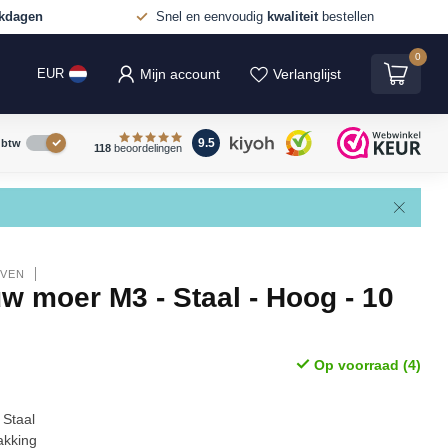
rkdagen
Snel en eenvoudig
kwaliteit
bestellen
0
Mijn account
Verlanglijst
EUR
9.5
. btw
118
beoordelingen
EVEN
 moer M3 - Staal - Hoog - 10
Op voorraad (4)
 Staal
akking