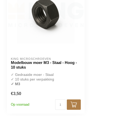
KING MICROSCHROEVEN
Modelbouw moer M3 - Staal - Hoog -
10 stuks
✓ Gedraaide moer - Staal
✓ 10 stuks per verpakking
✓ M3
€3,50
Op voorraad