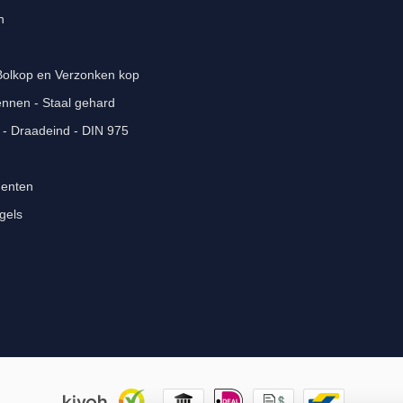
n
 Bolkop en Verzonken kop
ennen - Staal gehard
- Draadeind - DIN 975
menten
gels