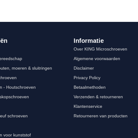
eën
Informatie
Over KING Microschroeven
ereedschap
Algemene voorwaarden
ten, moeren & sluitringen
Disclaimer
schroeven
Privacy Policy
n - Houtschroeven
Betaalmethoden
iskopschroeven
Verzenden & retourneren
Klantenservice
euf schroeven
Retourneren van producten
n voor kunststof