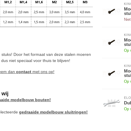
KI
Mod
stu
Niet
KI
Mod
stu
Op 
stuks! Door het formaat van deze stalen moeren
s niet speciaal voor thuis te blijven!
KI
Mod
Neem dan
contact
met ons op!
stu
Op 
 wij
EL
aaide modelbouw bouten!
Dub
Op 
electeerde
gedraaide modelbouw sluitringen!