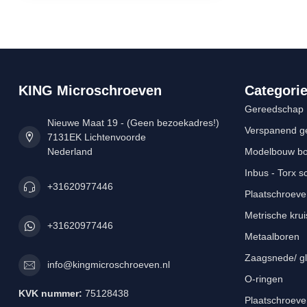
KING Microschroeven
Categori
Gereedschap
Nieuwe Maat 19 - (Geen bezoekadres!)
Verspanend g
7131EK Lichtenvoorde
Nederland
Modelbouw bou
Inbus - Torx 
+31620977446
Plaatschroeve
Metrische kru
+31620977446
Metaalboren
Zaagsnede/ gl
info@kingmicroschroeven.nl
O-ringen
KVK nummer:
75128438
Plaatschroeve