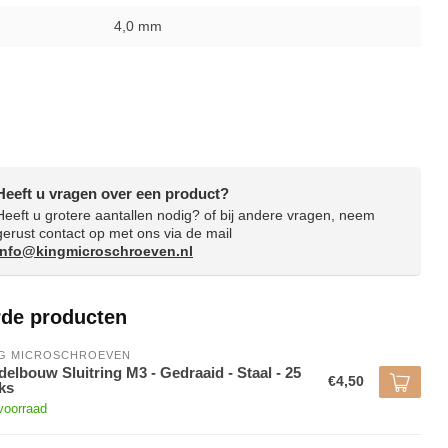
4,0 mm
Heeft u vragen over een product?
Heeft u grotere aantallen nodig? of bij andere vragen, neem
gerust contact op met ons via de mail
info@kingmicroschroeven.nl
rde producten
NG MICROSCHROEVEN
elbouw Sluitring M3 - Gedraaid - Staal - 25
€4,50
ks
voorraad