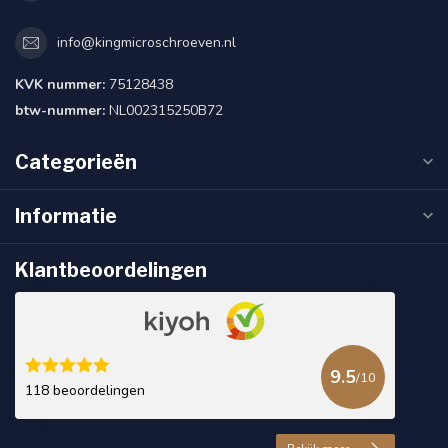
info@kingmicroschroeven.nl
KVK nummer:
75128438
btw-nummer:
NL002315250B72
Categorieën
Informatie
Klantbeoordelingen
9.5
/10
118 beoordelingen