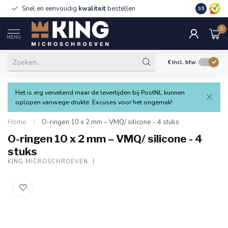
Snel en eenvoudig
kwaliteit
bestellen
9.5
0
MENU
€
Incl. btw
Het is erg vervelend maar de levertijden bij PostNL kunnen
oplopen vanwege drukte. Excuses voor het ongemak!
Home
/
O-ringen 10 x 2 mm – VMQ/ silicone - 4 stuks
O-ringen 10 x 2 mm – VMQ/ silicone - 4
stuks
KING MICROSCHROEVEN