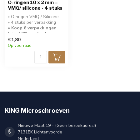
O-ringen 10 x 2 mm –
VMQ/ silicone - 4 stuks
» O ringen VMQ / Silicone
» 4 stuks per verpakking
» Koop 6 verpakkingen
krijg 10% korting!
€1,80
Op voorraad
KING Microschroeven
Nieuwe Maat 19 - (Geen bezoekadres!)
7131EK Lichtenvoorde
Nederland