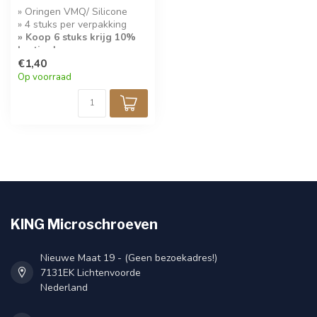
» Oringen VMQ/ Silicone
» 4 stuks per verpakking
» Koop 6 stuks krijg 10%
korting!
€1,40
Op voorraad
KING Microschroeven
Nieuwe Maat 19 - (Geen bezoekadres!)
7131EK Lichtenvoorde
Nederland