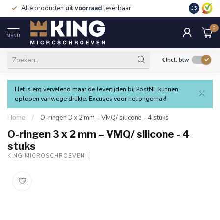
Alle producten
uit voorraad
leverbaar
Verzending
9.5
0
MENU
€
Incl. btw
Het is erg vervelend maar de levertijden bij PostNL kunnen
oplopen vanwege drukte. Excuses voor het ongemak!
Home
/
O-ringen 3 x 2 mm – VMQ/ silicone - 4 stuks
O-ringen 3 x 2 mm – VMQ/ silicone - 4
stuks
KING MICROSCHROEVEN