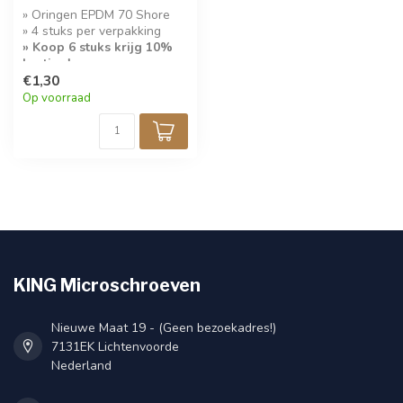
» Oringen EPDM 70 Shore
» 4 stuks per verpakking
» Koop 6 stuks krijg 10%
korting!
€1,30
Op voorraad
KING Microschroeven
Nieuwe Maat 19 - (Geen bezoekadres!)
7131EK Lichtenvoorde
Nederland