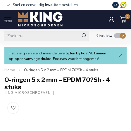
Snel en eenvoudig
kwaliteit
bestellen
9.5
0
MENU
€
Incl. btw
Het is erg vervelend maar de levertijden bij PostNL kunnen
oplopen vanwege drukte. Excuses voor het ongemak!
Home
/
O-ringen 5 x 2 mm – EPDM 70?Sh - 4 stuks
O-ringen 5 x 2 mm – EPDM 70?Sh - 4
stuks
KING MICROSCHROEVEN