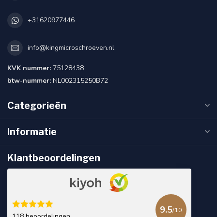
+31620977446
info@kingmicroschroeven.nl
KVK nummer:
75128438
btw-nummer:
NL002315250B72
Categorieën
Informatie
Klantbeoordelingen
9.5
/10
118 beoordelingen