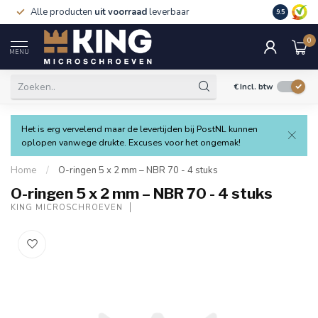
Alle producten
uit voorraad
leverbaar
Verzending
9.5
0
MENU
€
Incl. btw
Het is erg vervelend maar de levertijden bij PostNL kunnen
oplopen vanwege drukte. Excuses voor het ongemak!
Home
/
O-ringen 5 x 2 mm – NBR 70 - 4 stuks
O-ringen 5 x 2 mm – NBR 70 - 4 stuks
KING MICROSCHROEVEN