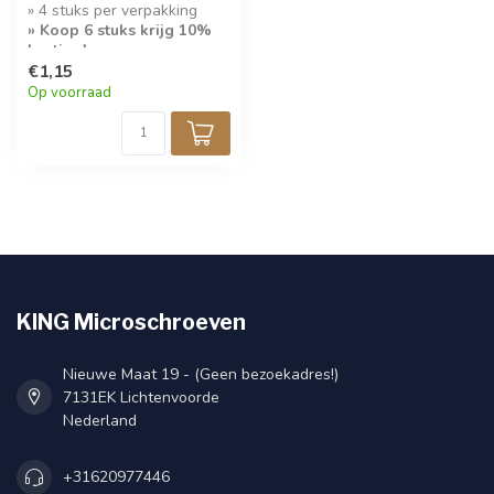
» 4 stuks per verpakking
» Koop 6 stuks krijg 10%
korting!
€1,15
Op voorraad
KING Microschroeven
Nieuwe Maat 19 - (Geen bezoekadres!)
7131EK Lichtenvoorde
Nederland
+31620977446