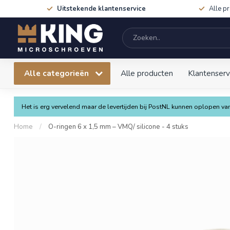
Uitstekende klantenservice
Alle p
Alle categorieën
Alle producten
Klantenserv
Het is erg vervelend maar de levertijden bij PostNL kunnen oplopen 
Home
/
O-ringen 6 x 1,5 mm – VMQ/ silicone - 4 stuks