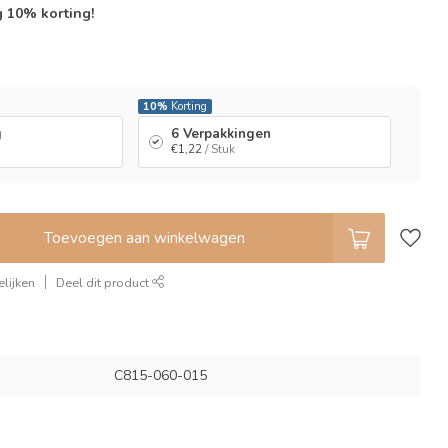
g 10% korting!
l
10%
Korting
g
6 Verpakkingen
€1,22
/ Stuk
Toevoegen aan winkelwagen
lijken
Deel dit product
C815-060-015