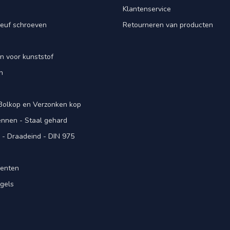
Klantenservice
euf schroeven
Retourneren van producten
n voor kunststof
n
 Bolkop en Verzonken kop
pennen - Staal gehard
- Draadeind - DIN 975
menten
gels
n