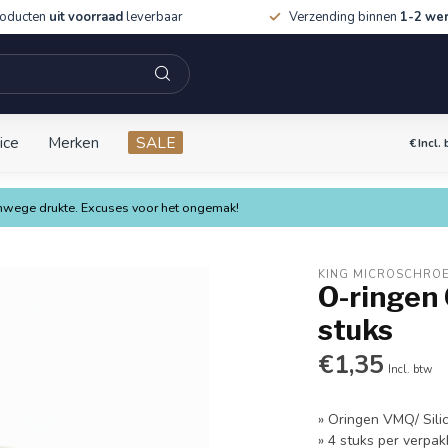
roducten
uit voorraad
leverbaar
Verzending binnen
1-2 we
ice
Merken
SALE
€
Incl.
vanwege drukte. Excuses voor het ongemak!
KING MICROSCHRO
O-ringen 
stuks
€1,35
Incl. btw
» Oringen VMQ/ Sili
» 4 stuks per verpak