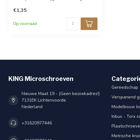
€1,35
Op voorraad
KING Microschroeven
Categori
Gereedschap
Nieuwe Maat 19 - (Geen bezoekadres!)
Verspanend g
7131EK Lichtenvoorde
Nederland
Modelbouw bou
Inbus - Torx 
+31620977446
Plaatschroeve
Metrische kru