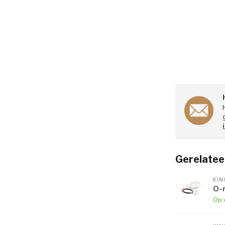
Gerelatee
KI
O-r
Op 