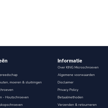
eën
Informatie
Over KING Microschroeven
ereedschap
Algemene voorwaarden
ten, moeren & sluitringen
Disclaimer
schroeven
Privacy Policy
n - Houtschroeven
Betaalmethoden
iskopschroeven
Verzenden & retourneren