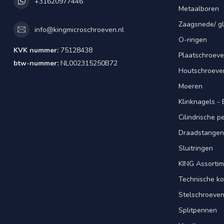
+31620977446
Metaalboren
Zaagsnede/ gl
info@kingmicroschroeven.nl
O-ringen
KVK nummer:
75128438
Plaatschroeve
btw-nummer:
NL002315250B72
Houtschroeve
Moeren
Klinknagels -
Cilindrische 
Draadstangen 
Sluitringen
KING Assorti
Technische ko
Stelschroeve
Splitpennen