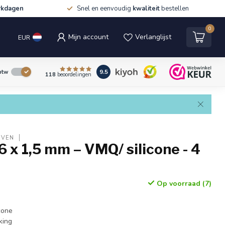
rkdagen
Snel en eenvoudig
kwaliteit
bestellen
0
Mijn account
Verlanglijst
EUR
9.5
 btw
118
beoordelingen
EVEN
6 x 1,5 mm – VMQ/ silicone - 4
Op voorraad (7)
cone
king