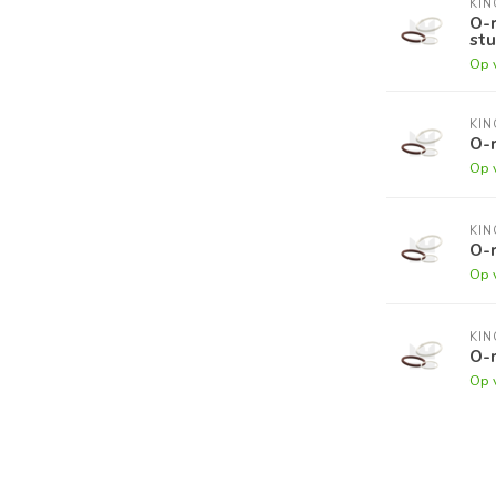
KI
O-r
stu
Op 
KI
O-r
Op 
KI
O-r
Op 
KI
O-r
Op 