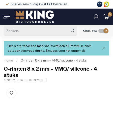
Snel en eenvoudig
kwaliteit
bestellen
9.5
0
MENU
€
Incl. btw
Het is erg vervelend maar de levertijden bij PostNL kunnen
oplopen vanwege drukte. Excuses voor het ongemak!
Home
/
O-ringen 8 x 2 mm – VMQ/ silicone - 4 stuks
O-ringen 8 x 2 mm – VMQ/ silicone - 4
stuks
KING MICROSCHROEVEN