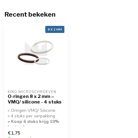
Recent bekeken
8 X 2 MM
KING MICROSCHROEVEN
O-ringen 8 x 2 mm –
VMQ/ silicone - 4 stuks
» Oringen VMQ/ Silicone
» 4 stuks per verpakking
» Koop 6 stuks krijg 10%
korting!
€1,75