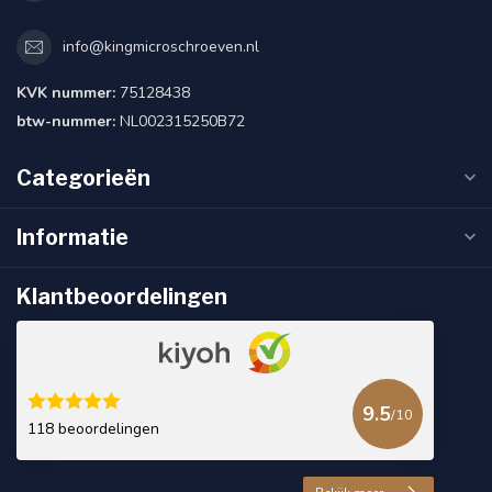
info@kingmicroschroeven.nl
KVK nummer:
75128438
btw-nummer:
NL002315250B72
Categorieën
Informatie
Klantbeoordelingen
9.5
/10
118 beoordelingen