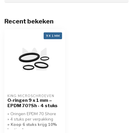
Recent bekeken
9 X 1 MM
KING MICROSCHROEVEN
O-ringen 9 x 1 mm –
EPDM 70?Sh - 4 stuks
» Oringen EPDM 70 Shore
» 4 stuks per verpakking
» Koop 6 stuks krijg 10%
korting!