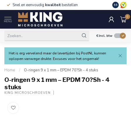
Snel en eenvoudig
kwaliteit
bestellen
9.5
0
MENU
€
Incl. btw
Het is erg vervelend maar de levertijden bij PostNL kunnen
oplopen vanwege drukte. Excuses voor het ongemak!
Home
/
O-ringen 9 x 1 mm – EPDM 70?Sh - 4 stuks
O-ringen 9 x 1 mm – EPDM 70?Sh - 4
stuks
KING MICROSCHROEVEN