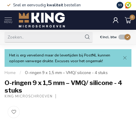
Snel en eenvoudig
kwaliteit
bestellen
9.5
0
MENU
€
Incl. btw
Het is erg vervelend maar de levertijden bij PostNL kunnen
oplopen vanwege drukte. Excuses voor het ongemak!
Home
/
O-ringen 9 x 1,5 mm – VMQ/ silicone - 4 stuks
O-ringen 9 x 1,5 mm – VMQ/ silicone - 4
stuks
KING MICROSCHROEVEN