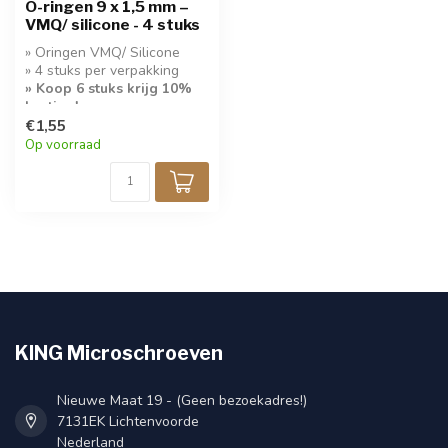
O-ringen 9 x 1,5 mm –
VMQ/ silicone - 4 stuks
» Oringen VMQ/ Silicone
» 4 stuks per verpakking
» Koop 6 stuks krijg 10%
korting!
€1,55
Op voorraad
KING Microschroeven
Nieuwe Maat 19 - (Geen bezoekadres!)
7131EK Lichtenvoorde
Nederland