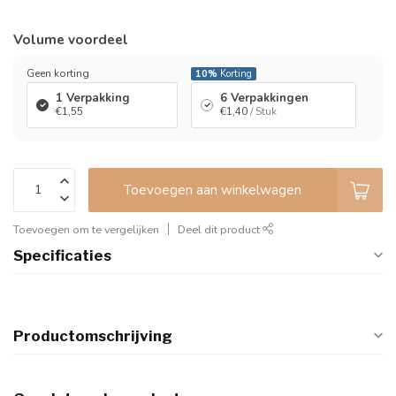
Volume voordeel
Geen korting
10%
Korting
1 Verpakking
6 Verpakkingen
€1,55
€1,40
/ Stuk
Toevoegen aan winkelwagen
Toevoegen om te vergelijken
Deel dit product
Specificaties
Productomschrijving