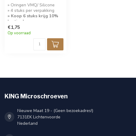
» Oringen VMQ/ Silicone
» 4 stuks per verpakking
» Koop 6 stuks krijg 10%
korting!
€1,75
Op voorraad
KING Microschroeven
Nieuwe Maat 19 - (Geen bezoekadres!)
7131EK Lichtenvoorde
Nederland