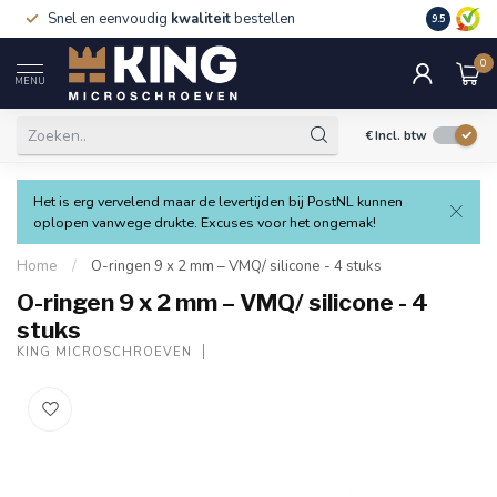
Snel en eenvoudig
kwaliteit
bestellen
9.5
0
MENU
€
Incl. btw
Het is erg vervelend maar de levertijden bij PostNL kunnen
oplopen vanwege drukte. Excuses voor het ongemak!
Home
/
O-ringen 9 x 2 mm – VMQ/ silicone - 4 stuks
O-ringen 9 x 2 mm – VMQ/ silicone - 4
stuks
KING MICROSCHROEVEN