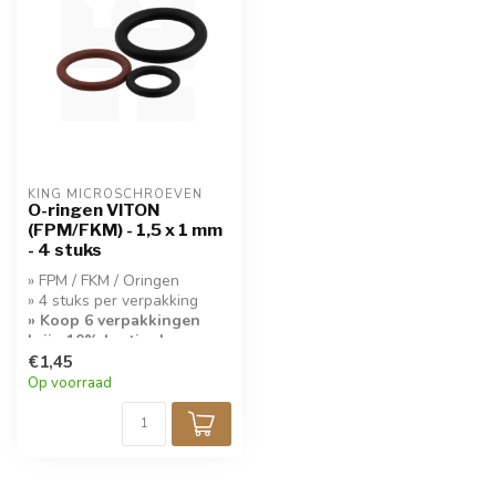
KING MICROSCHROEVEN
O-ringen VITON
(FPM/FKM) - 1,5 x 1 mm
- 4 stuks
» FPM / FKM / Oringen
» 4 stuks per verpakking
» Koop 6 verpakkingen
krijg 10% korting!
€1,45
Op voorraad