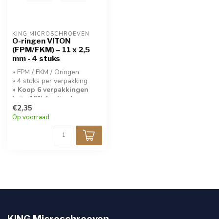
KING MICROSCHROEVEN
O-ringen VITON
(FPM/FKM) – 11 x 2,5
mm - 4 stuks
» FPM / FKM / Oringen
» 4 stuks per verpakking
» Koop 6 verpakkingen
krijg 10% korting!
€2,35
Op voorraad
KING Microschroeven