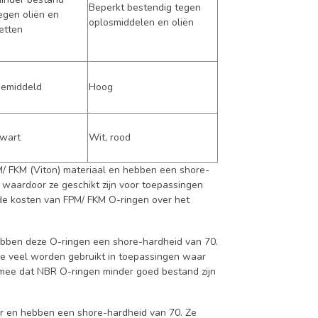
Beperkt bestendig tegen
egen oliën en
oplosmiddelen en oliën
etten
emiddeld
Hoog
wart
Wit, rood
M/ FKM (Viton) materiaal en hebben een shore-
 waardoor ze geschikt zijn voor toepassingen
t de kosten van FPM/ FKM O-ringen over het
ebben deze O-ringen een shore-hardheid van 70.
ze veel worden gebruikt in toepassingen waar
g mee dat NBR O-ringen minder goed bestand zijn
r en hebben een shore-hardheid van 70. Ze