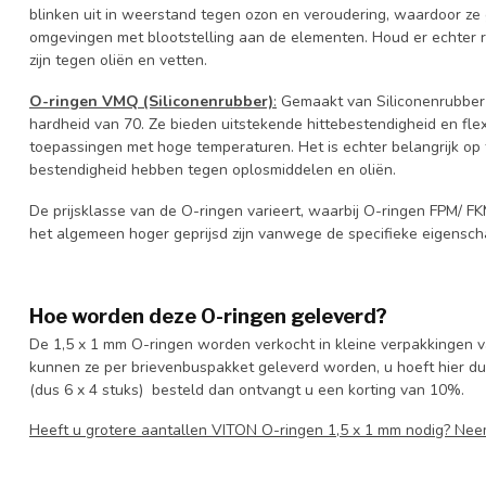
blinken uit in weerstand tegen ozon en veroudering, waardoor ze 
omgevingen met blootstelling aan de elementen. Houd er echter
zijn tegen oliën en vetten.
O-ringen VMQ (Siliconenrubber)
:
Gemaakt van Siliconenrubber
hardheid van 70. Ze bieden uitstekende hittebestendigheid en flexib
toepassingen met hoge temperaturen. Het is echter belangrijk o
bestendigheid hebben tegen oplosmiddelen en oliën.
De prijsklasse van de O-ringen varieert, waarbij O-ringen FPM/ F
het algemeen hoger geprijsd zijn vanwege de specifieke eigensch
Hoe worden deze O-ringen geleverd?
De 1,5 x 1 mm O-ringen worden verkocht in kleine verpakkingen va
kunnen ze per brievenbuspakket geleverd worden, u hoeft hier dus 
(dus 6 x 4 stuks) besteld dan ontvangt u een korting van 10%.
Heeft u grotere aantallen VITON O-ringen 1,5 x 1 mm nodig? Ne