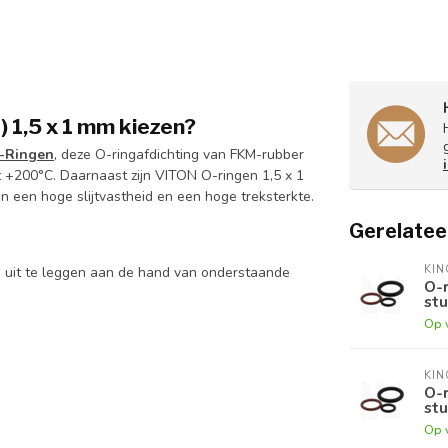
 1,5 x 1 mm kiezen?
-Ringen
, deze O-ringafdichting van FKM-rubber
 +200°C. Daarnaast zijn VITON O-ringen 1,5 x 1
n een hoge slijtvastheid en een hoge treksterkte.
Gerelatee
KI
e uit te leggen aan de hand van onderstaande
O-r
stu
Op 
KI
O-r
stu
Op 