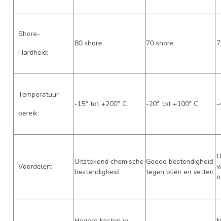
Shore-
80 shore
70 shore
7
Hardheid:
Temperatuur-
-15° tot +200° C
-20° tot +100° C
-
bereik:
U
Uitstekend chemische
Goede bestendigheid
Voordelen:
w
bestendigheid
tegen oliën en vetten
o
Hogere kosten in
M