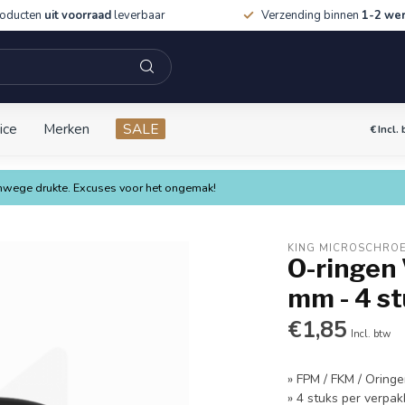
roducten
uit voorraad
leverbaar
Verzending binnen
1-2 we
ice
Merken
SALE
€
Incl.
vanwege drukte. Excuses voor het ongemak!
KING MICROSCHRO
O-ringen
mm - 4 s
€1,85
Incl. btw
» FPM / FKM / Oring
» 4 stuks per verpak