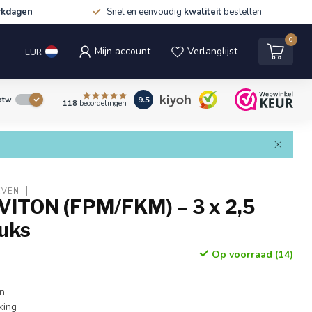
rkdagen
Snel en eenvoudig
kwaliteit
bestellen
0
Mijn account
Verlanglijst
EUR
9.5
 btw
118
beoordelingen
EVEN
 VITON (FPM/FKM) – 3 x 2,5
tuks
Op voorraad (14)
en
king