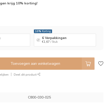
gen krijg 10% korting!
l
10%
Korting
g
6 Verpakkingen
€1,67
/ Stuk
Toevoegen aan winkelwagen
lijken
Deel dit product
C800-030-025