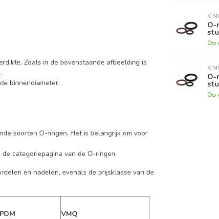
KI
O-r
stu
Op 
erdikte. Zoals in de bovenstaande afbeelding is
KI
m.
O-r
 de binnendiameter.
stu
Op 
ende soorten O-ringen. Het is belangrijk om voor
p de categoriepagina van de O-ringen.
ordelen en nadelen, evenals de prijsklasse van de
EPDM
VMQ