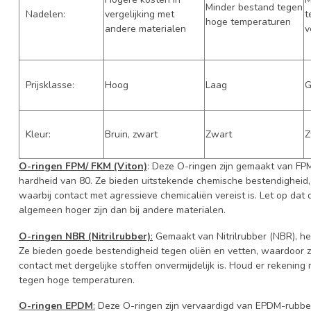
Minder bestand tegen
Nadelen:
vergelijking met
t
hoge temperaturen
andere materialen
v
Prijsklasse:
Hoog
Laag
G
Kleur:
Bruin, zwart
Zwart
Z
O-ringen FPM/ FKM (Viton)
: Deze O-ringen zijn gemaakt van FP
hardheid van 80. Ze bieden uitstekende chemische bestendigheid,
waarbij contact met agressieve chemicaliën vereist is. Let op da
algemeen hoger zijn dan bij andere materialen.
O-ringen NBR (Nitrilrubber)
:
Gemaakt van Nitrilrubber (NBR), h
Ze bieden goede bestendigheid tegen oliën en vetten, waardoor 
contact met dergelijke stoffen onvermijdelijk is. Houd er rekenin
tegen hoge temperaturen.
O-ringen EPDM
:
Deze O-ringen zijn vervaardigd van EPDM-rubbe