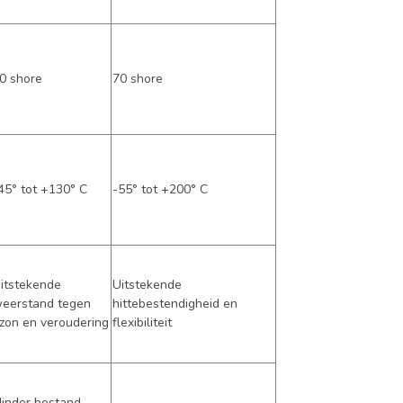
0 shore
70 shore
45° tot +130° C
-55° tot +200° C
itstekende
Uitstekende
eerstand tegen
hittebestendigheid en
zon en veroudering
flexibiliteit
inder bestand