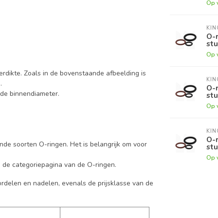
Op 
KI
O-r
stu
Op 
erdikte. Zoals in de bovenstaande afbeelding is
KI
m.
O-r
 de binnendiameter.
stu
Op 
KI
O-r
ende soorten O-ringen. Het is belangrijk om voor
stu
Op 
p de categoriepagina van de O-ringen.
ordelen en nadelen, evenals de prijsklasse van de