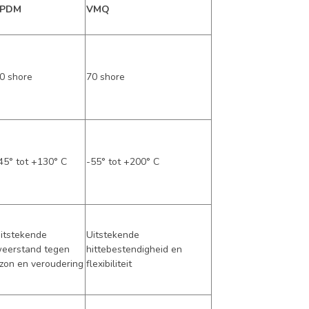
EPDM
VMQ
0 shore
70 shore
45° tot +130° C
-55° tot +200° C
itstekende
Uitstekende
eerstand tegen
hittebestendigheid en
zon en veroudering
flexibiliteit