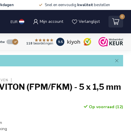
rkdagen
Snel en eenvoudig
kwaliteit
bestellen
0
Mijn account
Verlanglijst
EUR
9.5
 btw
118
beoordelingen
EVEN
 VITON (FPM/FKM) - 5 x 1,5 mm
Op voorraad (12)
en
king