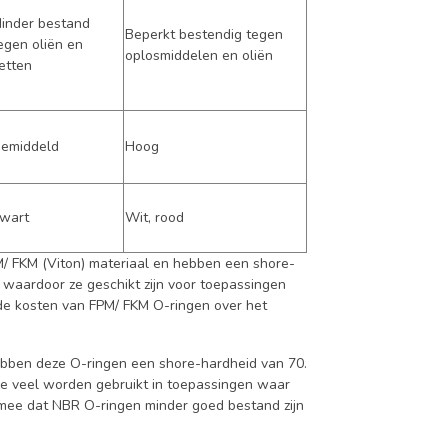
inder bestand
Beperkt bestendig tegen
egen oliën en
oplosmiddelen en oliën
etten
emiddeld
Hoog
wart
Wit, rood
M/ FKM (Viton) materiaal en hebben een shore-
 waardoor ze geschikt zijn voor toepassingen
t de kosten van FPM/ FKM O-ringen over het
ebben deze O-ringen een shore-hardheid van 70.
ze veel worden gebruikt in toepassingen waar
g mee dat NBR O-ringen minder goed bestand zijn