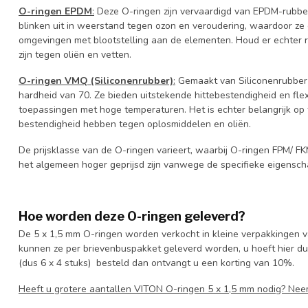
O-ringen EPDM
:
Deze O-ringen zijn vervaardigd van EPDM-rubbe
blinken uit in weerstand tegen ozon en veroudering, waardoor ze 
omgevingen met blootstelling aan de elementen. Houd er echter
zijn tegen oliën en vetten.
O-ringen VMQ (Siliconenrubber)
:
Gemaakt van Siliconenrubber
hardheid van 70. Ze bieden uitstekende hittebestendigheid en flexib
toepassingen met hoge temperaturen. Het is echter belangrijk o
bestendigheid hebben tegen oplosmiddelen en oliën.
De prijsklasse van de O-ringen varieert, waarbij O-ringen FPM/ F
het algemeen hoger geprijsd zijn vanwege de specifieke eigensch
Hoe worden deze O-ringen geleverd?
De 5 x 1,5 mm O-ringen worden verkocht in kleine verpakkingen va
kunnen ze per brievenbuspakket geleverd worden, u hoeft hier dus 
(dus 6 x 4 stuks) besteld dan ontvangt u een korting van 10%.
Heeft u grotere aantallen VITON O-ringen 5 x 1,5 mm nodig? Ne