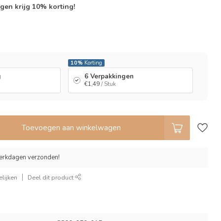
gen krijg 10% korting!
l
10%
Korting
g
6 Verpakkingen
€1,49
/ Stuk
Toevoegen aan winkelwagen
erkdagen verzonden!
lijken
Deel dit product