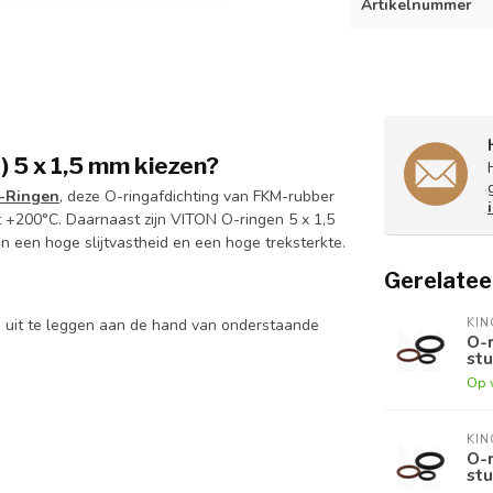
Artikelnummer
 5 x 1,5 mm kiezen?
-Ringen
, deze O-ringafdichting van FKM-rubber
 +200°C. Daarnaast zijn VITON O-ringen 5 x 1,5
n een hoge slijtvastheid en een hoge treksterkte.
Gerelatee
KI
e uit te leggen aan de hand van onderstaande
O-r
stu
Op 
KI
O-r
stu