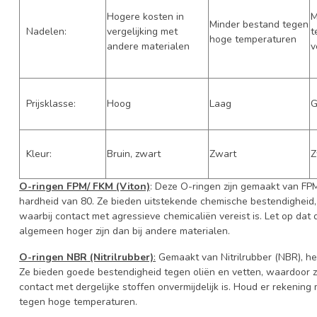
Hogere kosten in
M
Minder bestand tegen
Nadelen:
vergelijking met
t
hoge temperaturen
andere materialen
v
Prijsklasse:
Hoog
Laag
G
Kleur:
Bruin, zwart
Zwart
Z
O-ringen FPM/ FKM (Viton)
: Deze O-ringen zijn gemaakt van FP
hardheid van 80. Ze bieden uitstekende chemische bestendigheid,
waarbij contact met agressieve chemicaliën vereist is. Let op da
algemeen hoger zijn dan bij andere materialen.
O-ringen NBR (Nitrilrubber)
:
Gemaakt van Nitrilrubber (NBR), h
Ze bieden goede bestendigheid tegen oliën en vetten, waardoor 
contact met dergelijke stoffen onvermijdelijk is. Houd er rekenin
tegen hoge temperaturen.