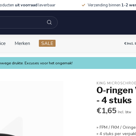
roducten
uit voorraad
leverbaar
Verzending binnen
1-2 we
ice
Merken
SALE
€
Incl.
vanwege drukte. Excuses voor het ongemak!
KING MICROSCHRO
O-ringen
- 4 stuks
€1,65
Incl. btw
» FPM / FKM / Oring
» 4 stuks per verpak