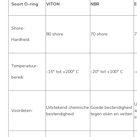
Soort O-ring
VITON
NBR
Shore-
80 shore
70 shore
7
Hardheid:
Temperatuur-
-15° tot +200° C
-20° tot +100° C
-
bereik:
U
Uitstekend chemische
Goede bestendigheid
Voordelen:
w
bestendigheid
tegen oliën en vetten
o