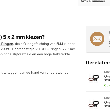
Artikelnummer
 5 x 2 mm kiezen?
-Ringen
, deze O-ringafdichting van FKM-rubber
+200°C. Daarnaast zijn VITON O-ringen 5 x 2 mm
en hoge slijtvastheid en een hoge treksterkte.
Gerelatee
KI
uit te leggen aan de hand van onderstaande
O-r
stu
Op 
KI
O-r
stu