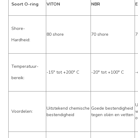
Soort O-ring
VITON
NBR
Shore-
80 shore
70 shore
7
Hardheid:
Temperatuur-
-15° tot +200° C
-20° tot +100° C
-
bereik:
U
Uitstekend chemische
Goede bestendigheid
Voordelen:
w
bestendigheid
tegen oliën en vetten
o