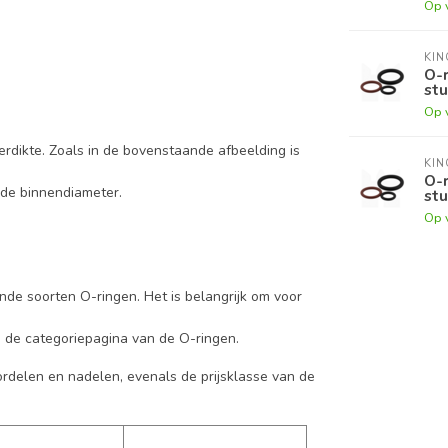
Op 
KI
O-r
stu
Op 
erdikte. Zoals in de bovenstaande afbeelding is
KI
O-r
 de binnendiameter.
stu
Op 
ende soorten O-ringen. Het is belangrijk om voor
p de categoriepagina van de O-ringen.
ordelen en nadelen, evenals de prijsklasse van de