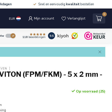
rkdagen
Snel en eenvoudig
kwaliteit
bestellen
0
Mijn account
Verlanglijst
EUR
9.5
 btw
118
beoordelingen
EVEN
 VITON (FPM/FKM) - 5 x 2 mm -
Op voorraad (25)
en
king