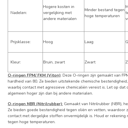
Hogere kosten in
M
Minder bestand tegen
Nadelen:
vergelijking met
t
hoge temperaturen
andere materialen
v
Prijsklasse:
Hoog
Laag
G
Kleur:
Bruin, zwart
Zwart
Z
O-ringen FPM/ FKM (Viton)
: Deze O-ringen zijn gemaakt van FP
hardheid van 80. Ze bieden uitstekende chemische bestendigheid,
waarbij contact met agressieve chemicaliën vereist is. Let op da
algemeen hoger zijn dan bij andere materialen.
O-ringen NBR (Nitrilrubber)
:
Gemaakt van Nitrilrubber (NBR), h
Ze bieden goede bestendigheid tegen oliën en vetten, waardoor 
contact met dergelijke stoffen onvermijdelijk is. Houd er rekenin
tegen hoge temperaturen.