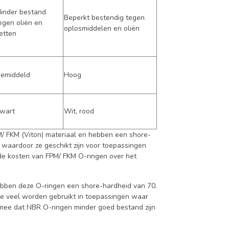
inder bestand
Beperkt bestendig tegen
egen oliën en
oplosmiddelen en oliën
etten
emiddeld
Hoog
wart
Wit, rood
M/ FKM (Viton) materiaal en hebben een shore-
 waardoor ze geschikt zijn voor toepassingen
t de kosten van FPM/ FKM O-ringen over het
ebben deze O-ringen een shore-hardheid van 70.
ze veel worden gebruikt in toepassingen waar
g mee dat NBR O-ringen minder goed bestand zijn