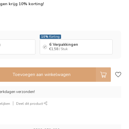
gen krijg 10% korting!
l
10%
Korting
g
6 Verpakkingen
€1,58
/ Stuk
Toevoegen aan winkelwagen
erkdagen verzonden!
lijken
Deel dit product