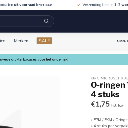
roducten
uit voorraad
leverbaar
Verzending binnen
1-2 we
ice
Merken
SALE
€
Incl.
vanwege drukte. Excuses voor het ongemak!
KING MICROSCHRO
O-ringen
4 stuks
€1,75
Incl. btw
» FPM / FKM / Oring
» 4 stuks per verpak