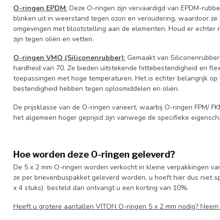
O-ringen EPDM
:
Deze O-ringen zijn vervaardigd van EPDM-rubbe
blinken uit in weerstand tegen ozon en veroudering, waardoor ze 
omgevingen met blootstelling aan de elementen. Houd er echter
zijn tegen oliën en vetten.
O-ringen VMQ (Siliconenrubber)
:
Gemaakt van Siliconenrubber
hardheid van 70. Ze bieden uitstekende hittebestendigheid en flexib
toepassingen met hoge temperaturen. Het is echter belangrijk o
bestendigheid hebben tegen oplosmiddelen en oliën.
De prijsklasse van de O-ringen varieert, waarbij O-ringen FPM/ F
het algemeen hoger geprijsd zijn vanwege de specifieke eigensch
Hoe worden deze O-ringen geleverd?
De 5 x 2 mm O-ringen worden verkocht in kleine verpakkingen van
ze per brievenbuspakket geleverd worden, u hoeft hier dus niet spe
x 4 stuks) besteld dan ontvangt u een korting van 10%.
Heeft u grotere aantallen VITON O-ringen 5 x 2 mm nodig? Nee