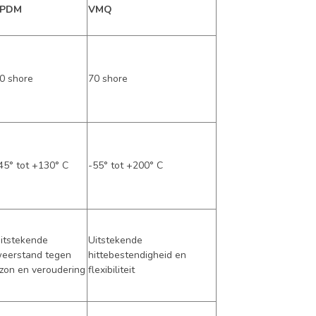
EPDM
VMQ
0 shore
70 shore
45° tot +130° C
-55° tot +200° C
itstekende
Uitstekende
eerstand tegen
hittebestendigheid en
zon en veroudering
flexibiliteit