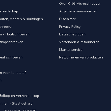
Over KING Microschroeven
ereedschap
Algemene voorwaarden
ten, moeren & sluitringen
Disclaimer
schroeven
Privacy Policy
n - Houtschroeven
Betaalmethoden
iskopschroeven
Verzenden & retourneren
Klantenservice
euf schroeven
Retourneren van producten
n voor kunststof
n
 Bolkop en Verzonken kop
pennen - Staal gehard