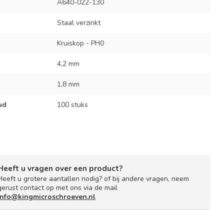
A640-022-130
Staal verzinkt
Kruiskop - PH0
4,2 mm
1,8 mm
ud
100 stuks
Heeft u vragen over een product?
Heeft u grotere aantallen nodig? of bij andere vragen, neem
gerust contact op met ons via de mail
info@kingmicroschroeven.nl