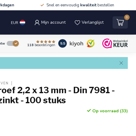
rkdagen
Snel en eenvoudig
kwaliteit
bestellen
0
Mijn account
Verlanglijst
EUR
9.5
 btw
118
beoordelingen
EVEN
oef 2,2 x 13 mm - Din 7981 -
zinkt - 100 stuks
Op voorraad (33)