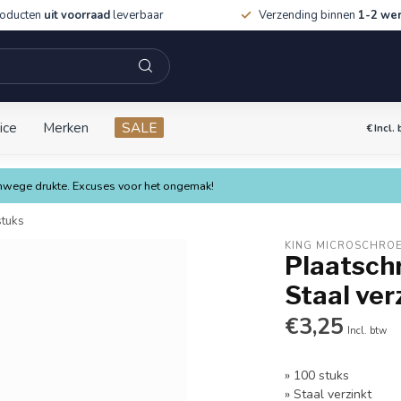
roducten
uit voorraad
leverbaar
Verzending binnen
1-2 we
ice
Merken
SALE
€
Incl.
vanwege drukte. Excuses voor het ongemak!
stuks
KING MICROSCHRO
Plaatschr
Staal ver
€3,25
Incl. btw
» 100 stuks
» Staal verzinkt