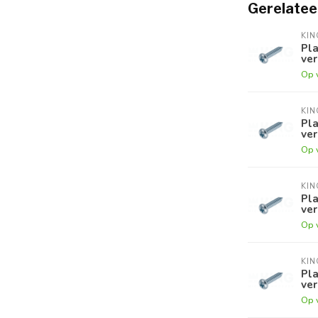
Gerelatee
KI
Pla
ver
Op 
KI
Pla
ver
Op 
KI
Pla
ver
Op 
KI
Pla
ver
Op 