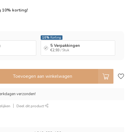
g 10% korting!
l
10%
Korting
g
5 Verpakkingen
€2,93
/ Stuk
Toevoegen aan winkelwagen
erkdagen verzonden!
lijken
Deel dit product