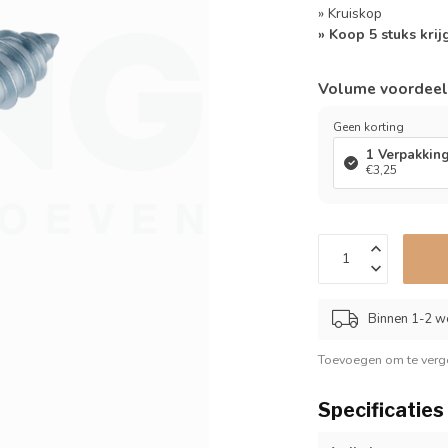
» Kruiskop
» Koop 5 stuks krij
Volume voordee
Geen korting
1 Verpakkin
€3,25
Binnen 1-2 w
Toevoegen om te verge
Specificaties