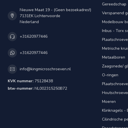
Gereedschap
Nieuwe Maat 19 - (Geen bezoekadres!)
Verspanend g
7131EK Lichtenvoorde
Nederland
Modelbouw bou
Inbus - Torx 
+31620977446
Plaatschroeve
Metrische kru
+31620977446
Metaalboren
Zaagsnede/ gl
info@kingmicroschroeven.nl
O-ringen
KVK nummer:
75128438
Plaatschroeve
btw-nummer:
NL002315250B72
Houtschroeve
Moeren
Klinknagels -
Cilindrische 