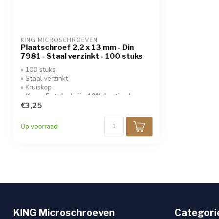
KING MICROSCHROEVEN
Plaatschroef 2,2 x 13 mm - Din
7981 - Staal verzinkt - 100 stuks
» 100 stuks
» Staal verzinkt
» Kruiskop
» Koop 5 stuks krijg 10% korting!
€3,25
Op voorraad
KING Microschroeven
Categori