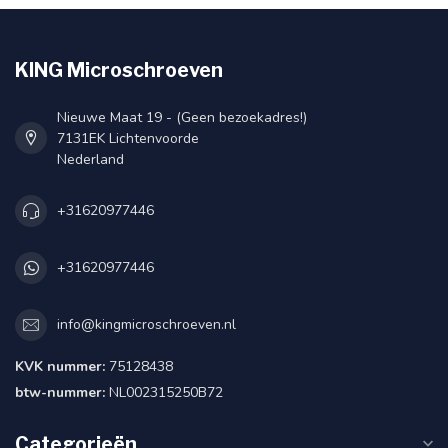
KING Microschroeven
Nieuwe Maat 19 - (Geen bezoekadres!)
7131EK Lichtenvoorde
Nederland
+31620977446
+31620977446
info@kingmicroschroeven.nl
KVK nummer:
75128438
btw-nummer:
NL002315250B72
Categorieën