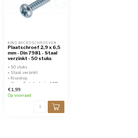
KING MICROSCHROEVEN
Plaatschroef 2,9 x 6,5
mm - Din 7981 - Staal
verzinkt - 50 stuks
» 50 stuks
» Staal verzinkt
» Kruiskop
» Koop 5 stuks krijg 10%
korting!
€1,99
Op voorraad