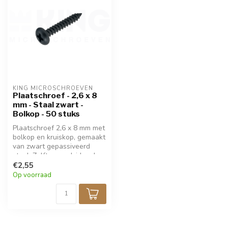
KING MICROSCHROEVEN
Plaatschroef - 2,6 x 8
mm - Staal zwart -
Bolkop - 50 stuks
Plaatschroef 2,6 x 8 mm met
bolkop en kruiskop, gemaakt
van zwart gepassiveerd
staal. Zelftappend, ideaal
voor fijne bevestiging in
€2,55
metaal, hout, kunststof of
Op voorraad
elektronica. Perfect voor
modelbouw en precisiewerk.
Verpakt per 50 stuks.