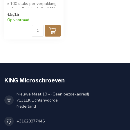
» 100 stuks per verpakking
» Koop 5 stuks krijg 10%
korting!
€5,15
Op voorraad
KING Microschroeven
Nieuwe Maat 19 - (Geen bezoekadres!)
7131EK Lichtenvoorde
Nederland
+31620977446