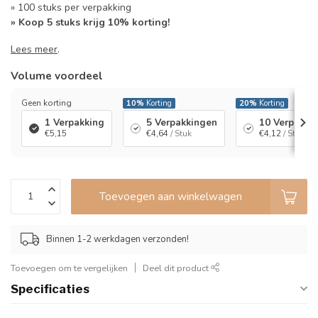
» 100 stuks per verpakking
» Koop 5 stuks krijg 10% korting!
Lees meer
.
Volume voordeel
Geen korting
10%
Korting
20%
Korting
1 Verpakking
5 Verpakkingen
10 Verpakki
€5,15
€4,64
/ Stuk
€4,12
/ Stuk
Toevoegen aan winkelwagen
Binnen 1-2 werkdagen verzonden!
Toevoegen om te vergelijken
Deel dit product
Specificaties