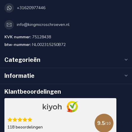
+31620977446
info@kingmicroschroeven.nl
KVK nummer:
75128438
btw-nummer:
NL002315250B72
Categorieën
Informatie
Klantbeoordelingen
9.5
/10
118 beoordelingen