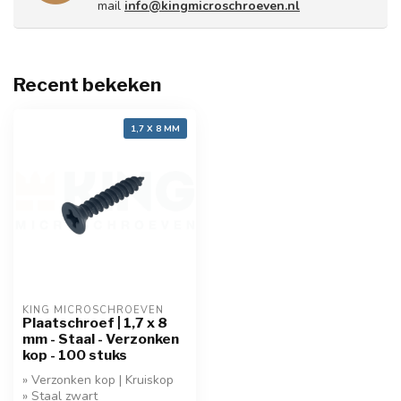
mail
info@kingmicroschroeven.nl
Recent bekeken
1,7 X 8 MM
KING MICROSCHROEVEN
Plaatschroef | 1,7 x 8
mm - Staal - Verzonken
kop - 100 stuks
» Verzonken kop | Kruiskop
» Staal zwart