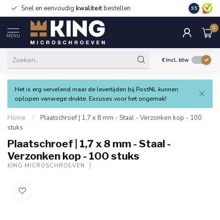
Snel en eenvoudig
kwaliteit
bestellen
9.5
0
MENU
€
Incl. btw
Het is erg vervelend maar de levertijden bij PostNL kunnen
oplopen vanwege drukte. Excuses voor het ongemak!
Home
/
Plaatschroef | 1,7 x 8 mm - Staal - Verzonken kop - 100
stuks
Plaatschroef | 1,7 x 8 mm - Staal -
Verzonken kop - 100 stuks
KING MICROSCHROEVEN