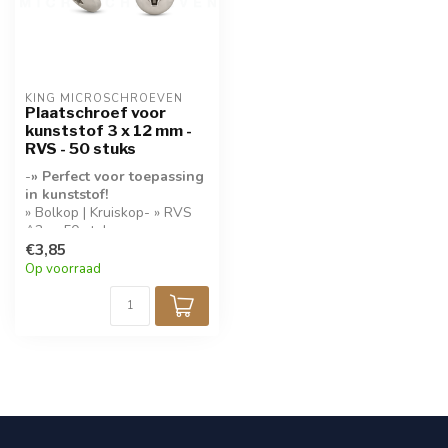
KING MICROSCHROEVEN
Plaatschroef voor
kunststof 3 x 12 mm -
RVS - 50 stuks
-
» Perfect voor toepassing
in kunststof!
» Bolkop | Kruiskop- » RVS
A2- » 50 stuks per
verpakking-
€3,85
Op voorraad